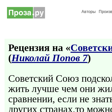
Авторы
Произ
Рецензия на «
Советски
(
Николай Попов 7
)
Cоветский Союз подско
жить лучше чем они жил
сравнении, если не знат
других странах,то можн