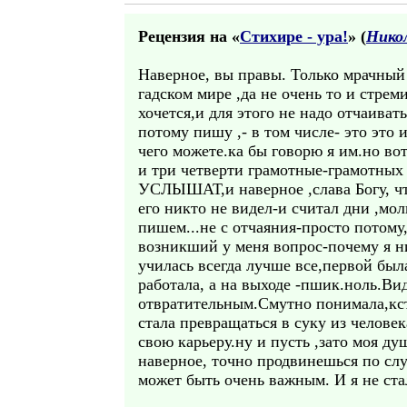
Рецензия на «
Стихире - ура!
» (
Нико
Наверное, вы правы. Только мрачный
гадском мире ,да не очень то и стрем
хочется,и для этого не надо отчаиват
потому пишу ,- в том числе- это это
чего можете.ка бы говорю я им.но вот
и три четверти грамотные-грамотных 
УСЛЫШАТ,и наверное ,слава Богу, что
его никто не видел-и считал дни ,мо
пишем...не с отчаяния-просто потому
возникший у меня вопрос-почему я ни
училась всегда лучше все,первой был
работала, а на выходе -пшик.ноль.Ви
отвратительным.Смутно понимала,кста
стала превращаться в суку из человека
свою карьеру.ну и пусть ,зато моя ду
наверное, точно продвинешься по слу
может быть очень важным. И я не