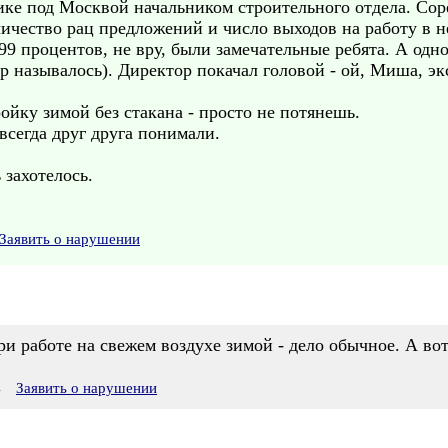
ике под Москвой начальником строительного отдела. Сор
личество рац предложений и число выходов на работу в н
99 процентов, не вру, были замечательные ребята. А одно
р называлось). Директор покачал головой - ой, Миша, э
ойку зимой без стакана - просто не потянешь.
всегда друг друга понимали.
 захотелось.
Заявить о нарушении
ри работе на свежем воздухе зимой - дело обычное. А вот
4
Заявить о нарушении