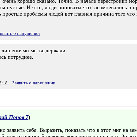
 очень хорошо сказано. Точно. В начале перестройки но
ны пустые. И что , люди виноваты что засомневались в 
 простые проблемы людей вот главная причина того что
.
аявить о нарушении
и лишениями мы выдержали.
сь потруднее.
8:18
Заявить о нарушении
лай Попов 7
)
о заявить себя. Выразить, показать что в этот миг на зем
й только неумный человек доведет ее до предела. Знаю я