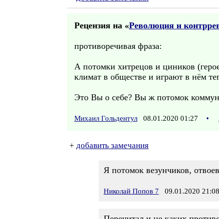
Рецензия на «
Революция и контрре
противоречивая фраза:
А потомки хитрецов и циников (геро
климат в обществе и играют в нём те
Это Вы о себе? Вы ж потомок коммун
Михаил Гольдентул
08.01.2020 01:27
•
+
добавить замечания
Я потомок везунчиков, отвое
Николай Попов 7
09.01.2020 21:0
Перечитал и не каких против