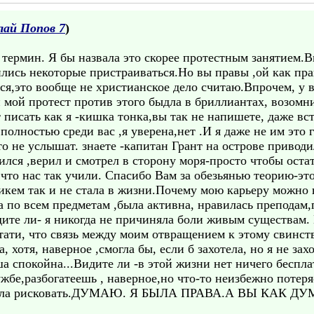
лай Попов 7
)
 термин. Я бы назвала это скорее протестным занятием.
ились некоторые пристраиваться.Но вы правы ,ой как прав
ься,это вообще не христианское дело считаю.Впрочем, у в
 и мой протест против этого быдла в бриллиантах, возо
 писать как я -кишка тонка,вы так не напишете, даже вст
полностью среди вас ,я уверена,нет .И я даже не им это
 не услышат. знаете -капитан Грант на острове приводи
лился ,верил и смотрел в сторону моря-просто чтобы оста
,что нас так учили. Спасибо Вам за обезьянью теорию-эт
кем так и не стала в жизни.Почему мою карьеру можно н
а по всем предметам ,была активна, нравилась преподам,
дите ли- я никогда не причиняла боли живым существам. 
ти, что связь между моим отвращением к этому свинству
, хотя, наверное ,смогла бы, если б захотела, но я не за
ша спокойна...Видите ли -в этой жизни нет ничего беспла
жбе,разбогатеешь , наверное,но что-то неизбежно потеря
 стала рисковать.ДУМАЮ. Я БЫЛА ПРАВА.А ВЫ КАК Д