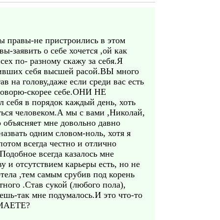
Вы правы-не пристроились в этом
ы-заявить о себе хочется ,ой как
сех по- разному скажу за себя.Я
мнивших себя высшей расой.ВЫ много
ав на голову,даже если среди вас есть
 говорю-скорее себе.ОНИ НЕ
л себя в порядок каждый день, хоть
ться человеком.А мы с вами ,Николай,
о объясняет мне довольно давно
азвать одним словом-ноль, хотя я
потом всегда честно и отлично
Подобное всегда казалось мне
 и отсутствием карьеры есть, но не
хотела ,тем самым срубив под корень
тного .Став сукой (любого пола),
ешь-так мне подумалось.И это что-то
УМАЕТЕ?