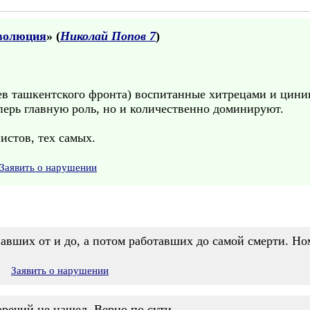
волюция
» (
Николай Попов 7
)
ев ташкентского фронта) воспитанные хитрецами и цини
перь главную роль, но и количественно доминируют.
истов, тех самых.
Заявить о нарушении
вавших от и до, а потом работавших до самой смерти. Н
8
Заявить о нарушении
оречий не нашел. Верно по сути.