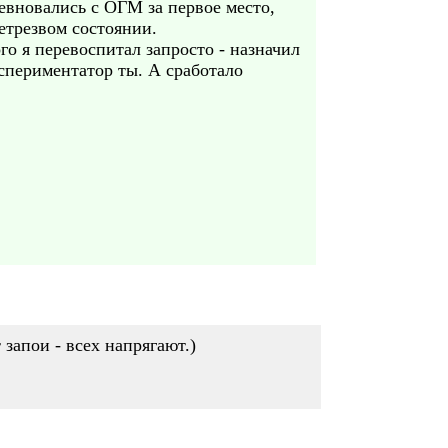
евновались с ОГМ за первое место,
етрезвом состоянии.
го я перевоспитал запросто - назначил
кспериментатор ты. А сработало
 запои - всех напрягают.)