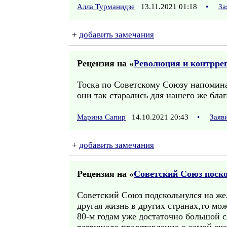
Алла Турманидзе
13.11.2021 01:18
•
За
+
добавить замечания
Рецензия на «
Революция и контрре
Тоска по Советскому Союзу напомина
они так старались для нашего же бла
Марина Сапир
14.10.2021 20:43
•
Заяв
+
добавить замечания
Рецензия на «
Советский Союз поско
Cоветский Союз подскольнулся на жел
другая жизнь в других странах,то мо
80-м годам уже достаточно большой 