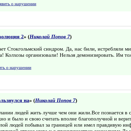
явить о нарушении
волюция 2
» (
Николай Попов 7
)
ет Стокгольмский синдром. Да, нас били, истребляли ми
га! Колхозы организовали! Нельзя демонизировать. Им то
ить о нарушении
льзнулся на
» (
Николай Попов 7
)
ании людей жить лучше чем они жили.Все познается в ср
жно и было и свою считать вполне благополучной и вери
слой людей побывал за границей или имел правдивую ин