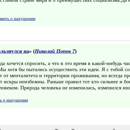
астливой стране мира и о преимуществах социализма.Да 
явить о нарушении
льзнулся на
» (
Николай Попов 7
)
да хочется спросить, а что в это время в какой-нибудь ч
Мы хотя бы пытались осуществить эти идеи. Я с тобой со
т от менталитета и территории проживания, но всегда пр
т искры неизбежны. Раньше правил тот кто сильнее и бог
ловеком. Природа человека не изменилась, изменился ин
ь о нарушении