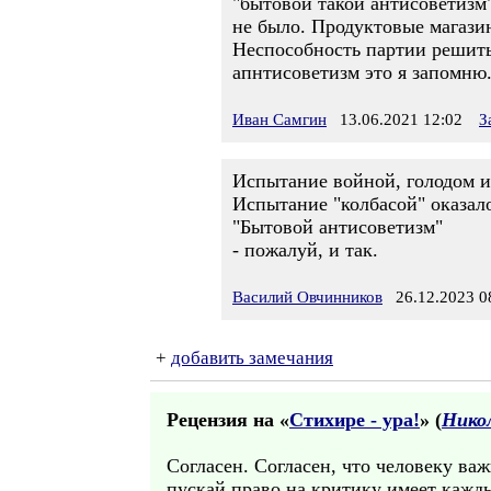
"бытовой такой антисоветизм"
не было. Продуктовые магази
Неспособность партии решить
апнтисоветизм это я запомню
Иван Самгин
13.06.2021 12:02
З
Испытание войной, голодом 
Испытание "колбасой" оказало
"Бытовой антисоветизм"
- пожалуй, и так.
Василий Овчинников
26.12.2023 0
+
добавить замечания
Рецензия на «
Стихире - ура!
» (
Нико
Согласен. Согласен, что человеку важн
пускай право на критику имеет кажды