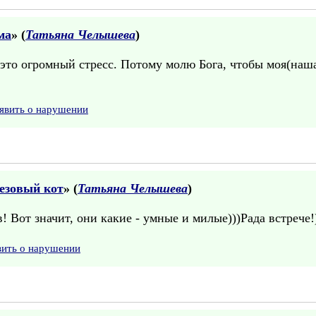
ма
» (
Татьяна Челышева
)
 это огромный стресс. Потому молю Бога, чтобы моя(на
явить о нарушении
езовый кот
» (
Татьяна Челышева
)
! Вот значит, они какие - умные и милые)))Рада встрече!)
вить о нарушении