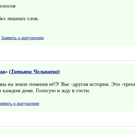
голосов
без лишних слов.
Заявить о нарушении
ма
» (
Татьяна Челышева
)
вы на земле помним её!У Вас -другая история. Это -тре
 каждом доме. Голосую и жду в гости.
аявить о нарушении