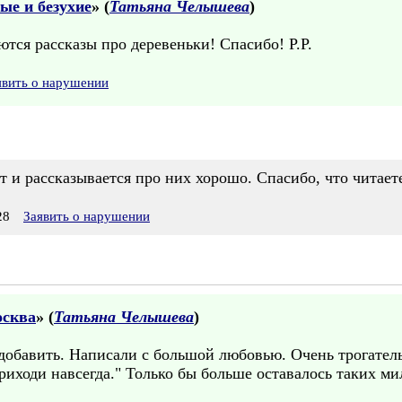
ые и безухие
» (
Татьяна Челышева
)
ются рассказы про деревеньки! Спасибо! Р.Р.
явить о нарушении
т и рассказывается про них хорошо. Спасибо, что читает
28
Заявить о нарушении
осква
» (
Татьяна Челышева
)
 добавить. Написали с большой любовью. Очень трогател
 приходи навсегда." Только бы больше оставалось таких м