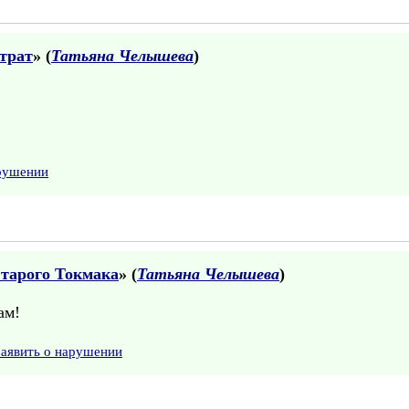
трат
» (
Татьяна Челышева
)
арушении
Старого Токмака
» (
Татьяна Челышева
)
ам!
Заявить о нарушении