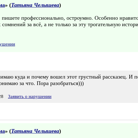
ма
» (
Татьяна Челышева
)
 пишете профессионально, остроумно. Особенно нравитс
сомнений за всё, а не только за эту трогательную истор
рушении
нимаю куда и почему вошел этот грустный рассказец. И п
онимаю за что. Пора разобраться)))
28
Заявить о нарушении
ма
» (
Татьяна Челышева
)