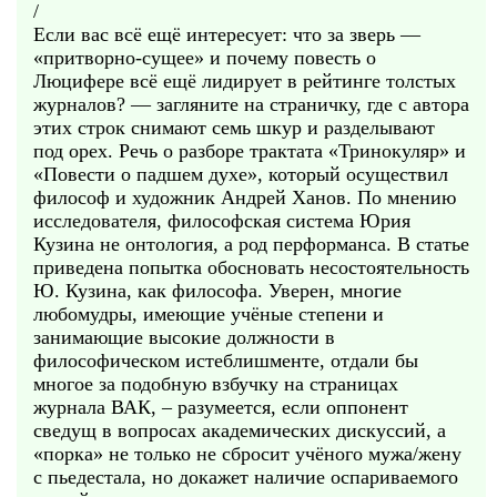
/
Если вас всё ещё интересует: что за зверь —
«притворно-сущее» и почему повесть о
Люцифере всё ещё лидирует в рейтинге толстых
журналов? — загляните на страничку, где с автора
этих строк снимают семь шкур и разделывают
под орех. Речь о разборе трактата «Тринокуляр» и
«Повести о падшем духе», который осуществил
философ и художник Андрей Ханов. По мнению
исследователя, философская система Юрия
Кузина не онтология, а род перформанса. В статье
приведена попытка обосновать несостоятельность
Ю. Кузина, как философа. Уверен, многие
любомудры, имеющие учёные степени и
занимающие высокие должности в
философическом истеблишменте, отдали бы
многое за подобную взбучку на страницах
журнала ВАК, – разумеется, если оппонент
сведущ в вопросах академических дискуссий, а
«порка» не только не сбросит учёного мужа/жену
с пьедестала, но докажет наличие оспариваемого