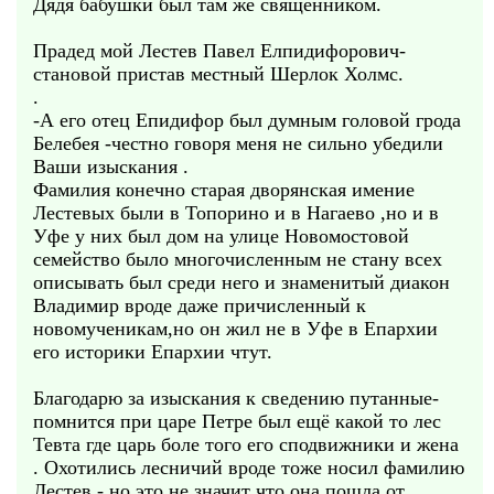
Дядя бабушки был там же священником.
Прадед мой Лестев Павел Елпидифорович-
становой пристав местный Шерлок Холмс.
.
-А его отец Епидифор был думным головой грода
Белебея -честно говоря меня не сильно убедили
Ваши изыскания .
Фамилия конечно старая дворянская имение
Лестевых были в Топорино и в Нагаево ,но и в
Уфе у них был дом на улице Новомостовой
семейство было многочисленным не стану всех
описывать был среди него и знаменитый диакон
Владимир вроде даже причисленный к
новомученикам,но он жил не в Уфе в Епархии
его историки Епархии чтут.
Благодарю за изыскания к сведению путанные-
помнится при царе Петре был ещё какой то лес
Тевта где царь боле того его сподвижники и жена
. Охотились лесничий вроде тоже носил фамилию
Лестев -,но это не значит что она пошла от