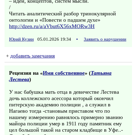
– идей, концептов, систем мысли.
/
Читать аналитический разбор тринокулярной
онтологии и «Повести о падшем духе»
http://dzen.ru/a/aVbut6X56xMORw3H
Юрий Кузин
05.01.2026 19:34
•
Заявить о нарушении
+
добавить замечания
Рецензия на «
Имя собственное
» (
Татьяна
Лестева
)
У нас бабушка мать отца в девичестве Лестева
дочь коллежского асессора который окончил
питерскую академию полиции , а служил в
Нагаево тогда -становым приставом что по
нашему измерению равнялось примерно званию
майора полиции умер в 1911 году памятник ему
цел большой такой на старом кладбище в Уфе..-