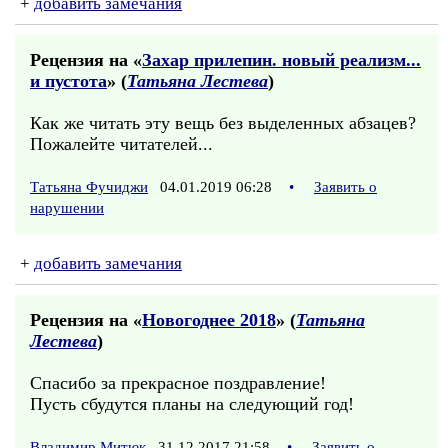
+
добавить замечания
Рецензия на «
Захар прилепин. новый реализм...
и пустота
» (
Татьяна Лестева
)
Как же читать эту вещь без выделенных абзацев?
Пожалейте читателей...
Татьяна Фучиджи
04.01.2019 06:28
•
Заявить о
нарушении
+
добавить замечания
Рецензия на «
Новогоднее 2018
» (
Татьяна
Лестева
)
Спасибо за прекрасное поздравление!
Пусть сбудутся планы на следующий год!
Владимир Митюк
31.12.2017 21:58
•
Заявить о