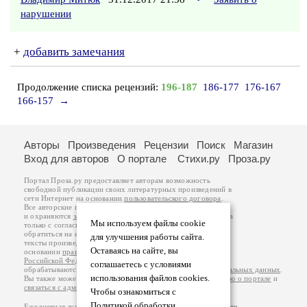
нарушении
+
добавить замечания
Продолжение списка рецензий:
196-187
186-177
176-167
166-157
→
Авторы
Произведения
Рецензии
Поиск
Магазин
Вход для авторов
О портале
Стихи.ру
Проза.ру
Портал Проза.ру предоставляет авторам возможность
свободной публикации своих литературных произведений в
сети Интернет на основании
пользовательского договора
.
Все авторские права на произведения принадлежат авторам
и охраняются
законом
. Перепечатка произведений возможна
Мы используем файлы cookie
только с согласия его автора, к которому вы можете
обратиться на его авторской странице. Ответственность за
для улучшения работы сайта.
тексты произведений авторы несут самостоятельно на
Оставаясь на сайте, вы
основании
правил публикации
и
законодательства
Российской Федерации
. Данные пользователей
соглашаетесь с условиями
обрабатываются на основании
Политики обработки персональных данных
.
использования файлов cookies.
Вы также можете посмотреть более подробную
информацию о портале
и
связаться с администрацией
.
Чтобы ознакомиться с
Политикой обработки
Ежедневная аудитория портала Проза.ру – порядка 100 тысяч