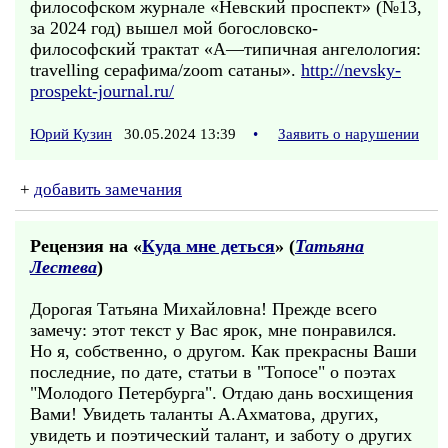
философском журнале «Невский проспект» (№13,
за 2024 год) вышел мой богословско-
философский трактат «А—типичная ангелология:
travelling серафима/zoom сатаны».
http://nevsky-
prospekt-journal.ru/
Юрий Кузин
30.05.2024 13:39
•
Заявить о нарушении
+
добавить замечания
Рецензия на «
Куда мне деться
» (
Татьяна
Лестева
)
Дорогая Татьяна Михайловна! Прежде всего
замечу: этот текст у Вас ярок, мне понравился.
Но я, собственно, о другом. Как прекрасны Ваши
последние, по дате, статьи в "Топосе" о поэтах
"Молодого Петербурга". Отдаю дань восхищения
Вами! Увидеть таланты А.Ахматова, других,
увидеть и поэтический талант, и заботу о других