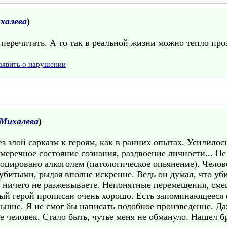
халева
)
перечитать. А то так в реальной жизни можно тепло проз
аявить о нарушении
Михалева
)
 злой сарказм к героям, как в ранних опытах. Усилилос
умеречное состояние сознания, раздвоение личности... Не
оцировано алкоголем (патологическое опьянение). Челов
 убитыми, рыдая вполне искренне. Ведь он думал, что уби
я, ничего не разжевываете. Непонятные перемещения, см
ый герой прописан очень хорошо. Есть запоминающееся 
льшие. Я не смог бы написать подобное произведение. Да
 же человек. Стало быть, чутье меня не обмануло. Нашел 