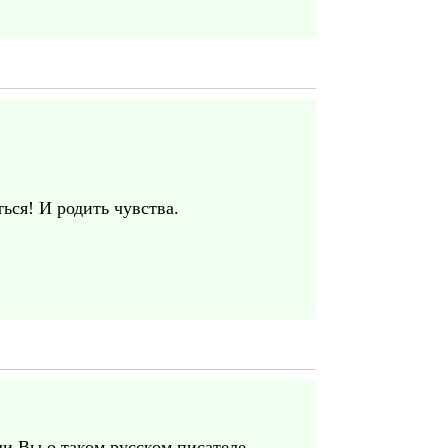
ься! И родить чувства.
ли Вы о таком русском писателе