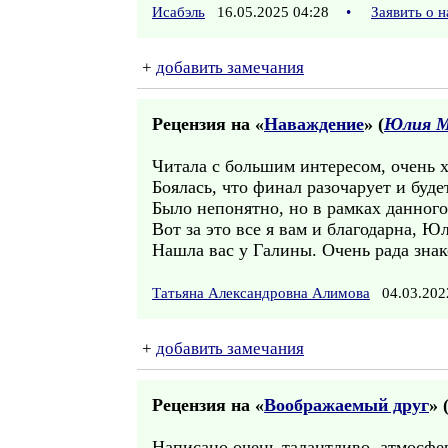
Исабэль
16.05.2025 04:28
•
Заявить о 
+
добавить замечания
Рецензия на «
Наваждение
» (
Юлия М
Читала с большим интересом, очень хо
Боялась, что финал разочарует и буде
Было непонятно, но в рамках данного
Вот за это все я вам и благодарна, Ю
Нашла вас у Галины. Очень рада знак
Татьяна Александровна Алимова
04.03.202
+
добавить замечания
Рецензия на «
Воображаемый друг
» 
Написано очень талантливо, атмосфе