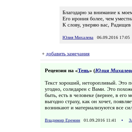
Благодарю за внимание к мое
Его ирония более, чем уместн
К слову, уверяю вас, Радищев 
Юлия Михалева
06.09.2016 17:05
+
добавить замечания
Рецензия на «
Тень
» (
Юлия Михалев
Текст хороший, неторопливый. Это по
угодно, солидарен с Вами. Это похоже
быть, есть в человеке (вернее, в его
выгодно страху, как он хочет, появл
возникают и материализуются все силь
Владимир Еремин
01.09.2016 11:41
•
З