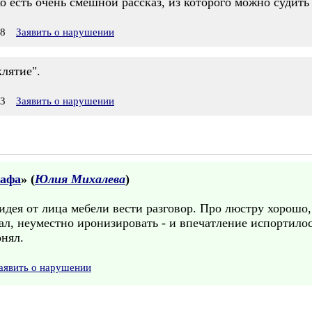
ко есть очень смешной рассказ, из которого можно судит
58
Заявить о нарушении
клятие".
03
Заявить о нарушении
кафа
» (
Юлия Михалева
)
 идея от лица мебели вести разговор. Про люстру хорош
ал, неуместно иронизировать - и впечатление испортилос
онял.
аявить о нарушении