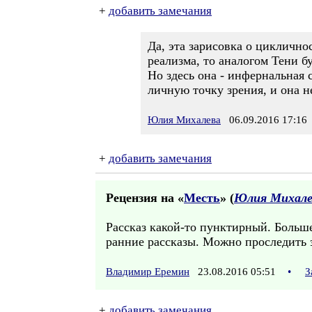
+
добавить замечания
Да, эта зарисовка о циклично
реализма, то аналогом Тени б
Но здесь она - инфернальная 
личную точку зрения, и она н
Юлия Михалева
06.09.2016 17:16
+
добавить замечания
Рецензия на «
Месть
» (
Юлия Михале
Рассказ какой-то пунктирный. Больше
ранние рассказы. Можно проследить 
Владимир Еремин
23.08.2016 05:51
•
З
+
добавить замечания