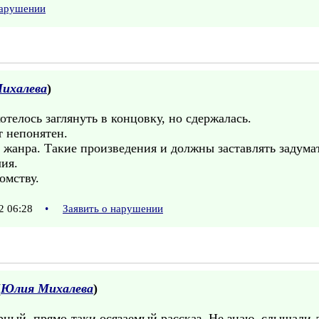
нарушении
ихалева
)
телось заглянуть в концовку, но сдержалась.
т непонятен.
 жанра. Такие произведения и должны заставлять задумат
лия.
омству.
2 06:28
•
Заявить о нарушении
(
Юлия Михалева
)
рный, прямо-таки осязаемый рассказ. Не знаю, слышали 