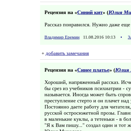
Рецензия на «
Синий кит
» (
Юлия Ми
Рассказ понравился. Нужно даже еще 
Владимир Еремин
11.08.2016 10:13
•
З
+
добавить замечания
Рецензия на «
Синее платье
» (
Юлия 
Хороший, напряженный рассказ. Исчез
бы срез из учебников психиатрии - с
называется. Иногда может быть спров
преступление стерто и он плачет над
Постоянно даете работу для читател
русской остросюжетной прозы. Главн
в маленькие куклы, а тетеньки - в бо
"Я к Вам пишу..." создал один и тот