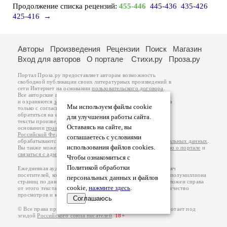
Продолжение списка рецензий:
455-446
445-436
435-426
425-416
→
Авторы
Произведения
Рецензии
Поиск
Магазин
Вход для авторов
О портале
Стихи.ру
Проза.ру
Портал Проза.ру предоставляет авторам возможность
свободной публикации своих литературных произведений в
сети Интернет на основании
пользовательского договора
.
Все авторские права на произведения принадлежат авторам
и охраняются
законом
. Перепечатка произведений возможна
Мы используем файлы cookie
только с согласия его автора, к которому вы можете
обратиться на его авторской странице. Ответственность за
для улучшения работы сайта.
тексты произведений авторы несут самостоятельно на
Оставаясь на сайте, вы
основании
правил публикации
и
законодательства
Российской Федерации
. Данные пользователей
соглашаетесь с условиями
обрабатываются на основании
Политики обработки персональных данных
.
использования файлов cookies.
Вы также можете посмотреть более подробную
информацию о портале
и
связаться с администрацией
.
Чтобы ознакомиться с
Политикой обработки
Ежедневная аудитория портала Проза.ру – порядка 100 тысяч
посетителей, которые в общей сумме просматривают более полумиллиона
персональных данных и файлов
страниц по данным счетчика посещаемости, который расположен справа
cookie,
нажмите здесь
.
от этого текста. В каждой графе указано по две цифры: количество
просмотров и количество посетителей.
Соглашаюсь
© Все права принадлежат авторам, 2000-2026. Портал работает под
эгидой
Российского союза писателей
.
18+