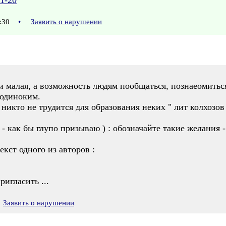
11-20
3:30
•
Заявить о нарушении
и малая, а возможность людям пообщаться, познаеомиться,
 одиноким.
и никто не трудится для образования неких " лит колхозов
- как бы глупо призываю ) : обозначайте такие желания -
екст одного из авторов :
ригласить ...
Заявить о нарушении