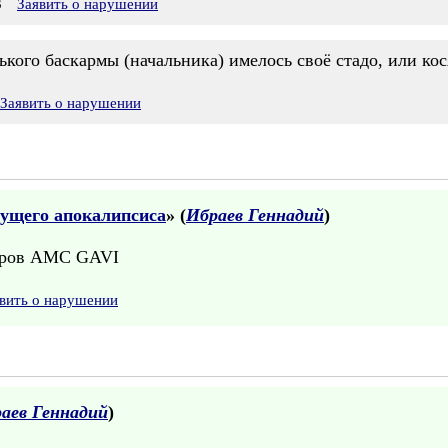
3
Заявить о нарушении
ького баскармы (начальника) имелось своё стадо, или кос
Заявить о нарушении
дущего апокалипсиса
» (
Ибраев Геннадий
)
норов AMC GAVI
вить о нарушении
аев Геннадий
)