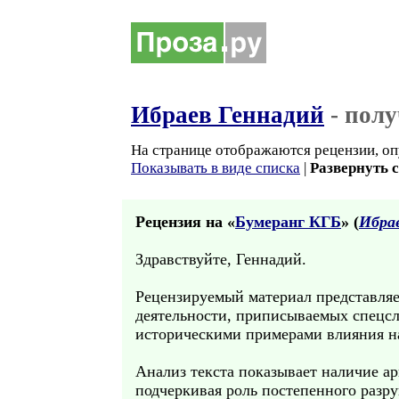
Ибраев Геннадий
- пол
На странице отображаются рецензии, оп
Показывать в виде списка
|
Развернуть 
Рецензия на «
Бумеранг КГБ
» (
Ибра
Здравствуйте, Геннадий.
Рецензируемый материал представляе
деятельности, приписываемых спецс
историческими примерами влияния на
Анализ текста показывает наличие а
подчеркивая роль постепенного разр