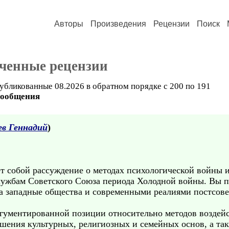
Авторы
Произведения
Рецензии
Поиск
ученные рецензии
убликованные 08.2026 в обратном порядке с 200 по 191
сообщения
ев Геннадий
)
т собой рассуждение о методах психологической войны 
лужбам Советского Союза периода Холодной войны. Вы п
 западные общества и современными реалиями постсовет
ргументированной позиции относительно методов воздейс
ушения культурных, религиозных и семейных основ, а та