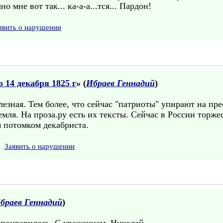
 мне вот так... ка-а-а...тся... Пардон!
явить о нарушении
 14 декабря 1825 г
» (
Ибраев Геннадий
)
езная. Тем более, что сейчас "патриоты" упирают на пр
ремля. На проза.ру есть их тексты. Сейчас в России тор
 потомком декабриста.
Заявить о нарушении
браев Геннадий
)