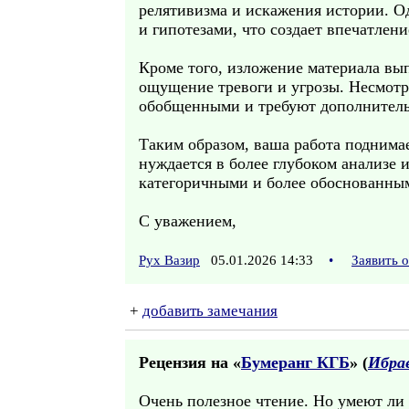
релятивизма и искажения истории. О
и гипотезами, что создает впечатлен
Кроме того, изложение материала вы
ощущение тревоги и угрозы. Несмотр
обобщенными и требуют дополнитель
Таким образом, ваша работа поднима
нуждается в более глубоком анализе
категоричными и более обоснованны
С уважением,
Рух Вазир
05.01.2026 14:33
•
Заявить 
+
добавить замечания
Рецензия на «
Бумеранг КГБ
» (
Ибра
Очень полезное чтение. Но умеют ли 