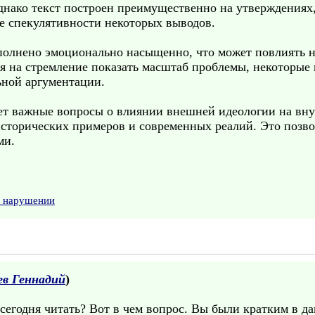
днако текст построен преимущественно на утверждения
ие спекулятивности некоторых выводов.
полнено эмоционально насыщенно, что может повлиять на
я на стремление показать масштаб проблемы, некоторые
ной аргументации.
ет важные вопросы о влиянии внешней идеологии на вну
 исторических примеров и современных реалий. Это позв
ми.
о нарушении
ев Геннадий
)
сегодня читать? Вот в чем вопрос. Вы были кратким в д