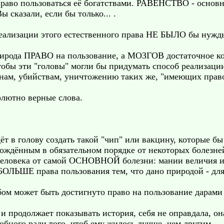
аво пользоваться её богатствами. РАВЕНСТВО - основно
 сказали, если бы только... .
 реализации этого естественного права НЕ БЫЛО бы ну
природа ПРАВО на пользование, а МОЗГОВ достаточное ко
чтобы эти "головы" могли бы придумать способ реализа
йнам, убийствам, уничтожению таких же, "имеющих право"
лютно верные слова.
идёт в голову создать такой "чип" или вакцину, кото
рождённым в обязательном порядке от некоторых болезне
человека от самой ОСНОВНОЙ болезни: мании величия и
БОЛЬШЕ права пользования тем, что дано природой - для
бом может быть достигнуто право на пользование дарами
а и продолжает показывать история, себя не оправдала, о
обного ради того, чтоб ему жилось лучше, чем другим.