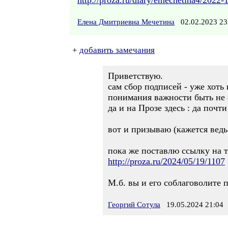
http://proza.ru/diary/emechetina4/2022-
Елена Дмитриевна Мечетина
02.02.2023 2
+
добавить замечания
Приветствую.
сам сбор подписей - уже хоть 
понимания важности быть не
да и на Прозе здесь : да почт
вот и призываю (кажется ведь 
пока же поставлю ссылку на т
http://proza.ru/2024/05/19/1107
М.б. вы и его соблаговолите п
Георгий Сотула
19.05.2024 21:04