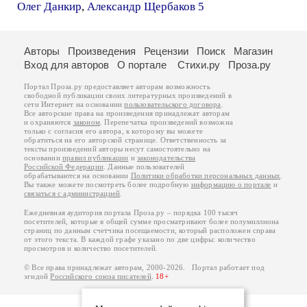
Олег Данкир
,
Александр Щербаков 5
Авторы
Произведения
Рецензии
Поиск
Магазин
Вход для авторов
О портале
Стихи.ру
Проза.ру
Портал Проза.ру предоставляет авторам возможность
свободной публикации своих литературных произведений в
сети Интернет на основании
пользовательского договора
.
Все авторские права на произведения принадлежат авторам
и охраняются
законом
. Перепечатка произведений возможна
только с согласия его автора, к которому вы можете
обратиться на его авторской странице. Ответственность за
тексты произведений авторы несут самостоятельно на
основании
правил публикации
и
законодательства
Российской Федерации
. Данные пользователей
обрабатываются на основании
Политики обработки персональных данных
.
Вы также можете посмотреть более подробную
информацию о портале
и
связаться с администрацией
.
Ежедневная аудитория портала Проза.ру – порядка 100 тысяч
посетителей, которые в общей сумме просматривают более полумиллиона
страниц по данным счетчика посещаемости, который расположен справа
от этого текста. В каждой графе указано по две цифры: количество
просмотров и количество посетителей.
© Все права принадлежат авторам, 2000-2026. Портал работает под
эгидой
Российского союза писателей
.
18+