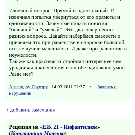
Извечный вопрос. Прямой и однозначный. И
извечная попытка увернуться от его прямоты и
однозначности. Зачем смешивать понятия
"большой" и "умелый". Это два совершенно
разных вопроса. Давайте наберёмся смелости и
признаем что при равенстве в сноровке большой
всё же лучше маленького. И даже при равенстве в
неумелости.
Так же как красивая и стройная интереснее чем
уродливая и колченогая если обе одинаково умны.
Разве нет?
Алесандру Лаупэру
14.03.2011 22:37
•
Заявить о
нарушении
+
добавить замечания
Рецензия на «
ЕЖ 21 - Инфантилизм
»
(
Константин Моренко
)