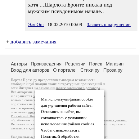
хотя ...Шарлота Бронте писала под
мужским псевдонимом начале..
Эля Ош
18.02.2010 00:09
Заявить о нарушении
+
добавить замечания
Авторы
Произведения
Рецензии
Поиск
Магазин
Вход для авторов
О портале
Стихи.ру
Проза.ру
Портал Проза.ру предоставляет авторам возможность
свободной публикации своих литературных произведений в
сети Интернет на основании
пользовательского договора
.
Все авторские права на произведения принадлежат авторам
и охраняются
законом
. Перепечатка произведений возможна
Мы используем файлы cookie
только с согласия его автора, к которому вы можете
обратиться на его авторской странице. Ответственность за
для улучшения работы сайта.
тексты произведений авторы несут самостоятельно на
Оставаясь на сайте, вы
основании
правил публикации
и
законодательства
Российской Федерации
. Данные пользователей
соглашаетесь с условиями
обрабатываются на основании
Политики обработки персональных данных
.
использования файлов cookies.
Вы также можете посмотреть более подробную
информацию о портале
и
связаться с администрацией
.
Чтобы ознакомиться с
Политикой обработки
Ежедневная аудитория портала Проза.ру – порядка 100 тысяч