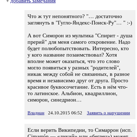
+
добавить замечания
Что ж тут непонятного? "… достаточно
заглянуть в "Гугло-Яндекс-Поиск-Ру"… " :-)
А вот Симорон из мультика "Спирит - душа
прерий" для меня самого откровение. Надо
будет полюбопытствовать. Интересно, кто
у кого название позаимствовал? Хотя
вполне может оказаться, что это слово
могло появиться у разных "родителей",
никак между собой не связанных, в разное
время и независимо друг от друга. Просто
красивое буквосочетание. Есть в нём что-
то латинское. Альбион, квадриллион,
симорон, синедрион…
Владиан
24.10.2015 06:52
Заявить о нарушении
Если верить Википедии, то Симаррон (исп.
Cimarrón — «дикий» или «беглец») может