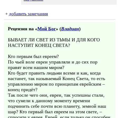
+
добавить замечания
Рецензия на «
Мой Бог
» (
Владиан
)
БЫВАЕТ ЛИ СВЕТ ИЗ ТЬМЫ И ДЛЯ КОГО
НАСТУПИТ КОНЕЦ СВЕТА?
Кто первым был евреем?
По чьей воле евреи управляли и до сих пор
правят всем нашим миром?
Кто будет править людьми всеми и как, когда
настанет, так называемый Конец Света, то есть
управлению миром по принципам еврейским –
конец придёт?
Так после чего они, евреи, так успешны стали,
что сумели к данному моменту времени
подчинить себе почти всю планету, земной наш
шар? Кто первый был евреем на этом свете, –
спросите у еврея. Еврей, если только он способен