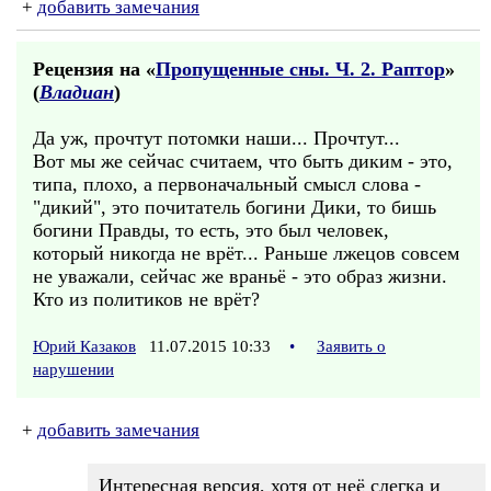
+
добавить замечания
Рецензия на «
Пропущенные сны. Ч. 2. Раптор
»
(
Владиан
)
Да уж, прочтут потомки наши... Прочтут...
Вот мы же сейчас считаем, что быть диким - это,
типа, плохо, а первоначальный смысл слова -
"дикий", это почитатель богини Дики, то бишь
богини Правды, то есть, это был человек,
который никогда не врёт... Раньше лжецов совсем
не уважали, сейчас же враньё - это образ жизни.
Кто из политиков не врёт?
Юрий Казаков
11.07.2015 10:33
•
Заявить о
нарушении
+
добавить замечания
Интересная версия, хотя от неё слегка и