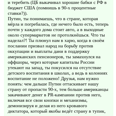
и теребить (ЦБ выкачивал хорошие бабки с РФ в
бюджет США (помнишь в 90-х процентные
ставки?)).
Путин, ты понимаешь, что в стране, которая
мёрла и погребалась, где нечего было есть, теперь
почти у каждого дома стоит авто, а в выходные
около супермаркетов не протолкнёшься. Что ты
наделал?! Ты плюнул нам в харю, когда в своём
послании призвал народ на борьбу против
оккупации и выплаты дани в поддержку
американских пенсионеров, ты замахнулся на
оффшоры, через которые капиталы России
утекают на запад, ты покусился на отсутствие
детского воспитания в школах, а ведь в колониях
воспитание не положено! Друзья, нам нужно
понять: чем дальше Путин оттаскивает нашу
страну от пропасти 90-х, тем больше американцы
закачивают денег в PR-кампании против него,
включая все свои кнопки и механизмы,
демонизируя и делая из него кровавого
диктатора, который якобы ведёт страну в тупик,