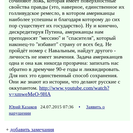
сочиняют ложь, которая имеет поверхностные
свойства правды (это, наверное, единственное их
голливудское ремесло, в котором американцы
наиболее успешны и благодаря которому до сих
пор существует их государство). Ну и конечно,
дискредитируя Путина, американцы нам
преподносят "мессию" и "спасителя", который
наконец-то "избавит" страну от всех бед. Не
пройдёт номер с Навальным, найдут другого -
личность не имеет значения. Задача американцев
одна и она как никогда прозрачна: запихать нас
обратно в дремучие 90-е годы и ликвидировать.
Для них это единственный способ сохранения.
Они же знают из истории, что делают русские с
оккупантом.
http://www.youtube.com/watch?
v=xmweMeO-9HA
Юрий Казаков
24.07.2015 07:36
•
Заявить о
нарушении
+
добавить замечания