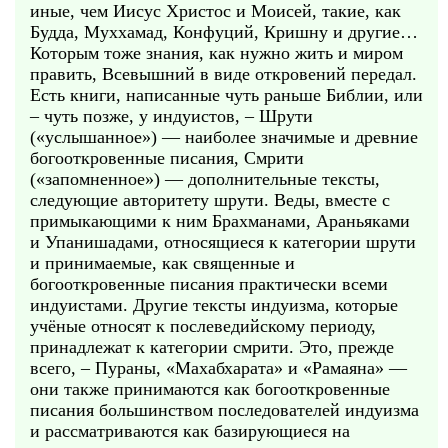
иные, чем Иисус Христос и Моисей, такие, как
Будда, Муххамад, Конфуций, Кришну и другие…
Которым тоже знания, как нужно жить и миром
править, Всевышний в виде откровений передал.
Есть книги, написанные чуть раньше Библии, или
– чуть позже, у индуистов, – Шрути
(«услышанное») — наиболее значимые и древние
богооткровенные писания, Смрити
(«запомненное») — дополнительные тексты,
следующие авторитету шрути. Веды, вместе с
примыкающими к ним Брахманами, Араньяками
и Упанишадами, относящиеся к категории шрути
и принимаемые, как священные и
богооткровенные писания практически всеми
индуистами. Другие тексты индуизма, которые
учёные относят к послеведийскому периоду,
принадлежат к категории смрити. Это, прежде
всего, – Пураны, «Махабхарата» и «Рамаяна» —
они также принимаются как богооткровенные
писания большинством последователей индуизма
и рассматриваются как базирующиеся на