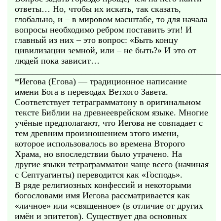
ответы… Но, чтобы их искать, так сказать,
глобально, и – в мировом масштабе, то для начала
вопросы необходимо ребром поставить эти! И
главный из них – это вопрос: «Быть концу
цивилизации земной, или – не быть?» И это от
людей пока зависит…
______________________________________________
*Иегова (Егова) — традиционное написание
имени Бога в переводах Ветхого Завета.
Соответствует тетраграмматону в оригинальном
тексте Библии на древнееврейском языке. Многие
учёные предполагают, что Иегова не совпадает с
тем древним произношением этого имени,
которое использовалось во времена Второго
Храма, но впоследствии было утрачено. На
другие языки тетраграмматон чаще всего (начиная
с Септуагинты) переводится как «Господь».
В ряде религиозных конфессий и некоторыми
богословами имя Иегова рассматривается как
«личное» или «священное» (в отличие от других
имён и эпитетов). Существует два основных