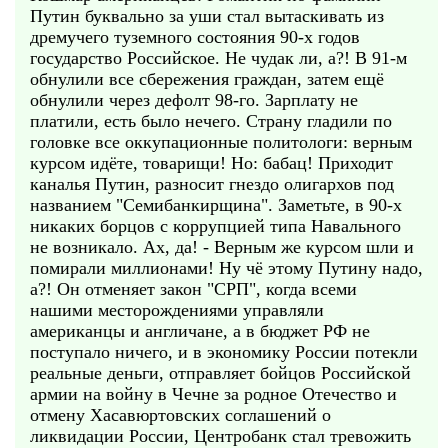
Путин буквально за уши стал вытаскивать из
дремучего туземного состояния 90-х годов
государство Российское. Не чудак ли, а?! В 91-м
обнулили все сбережения граждан, затем ещё
обнулили через дефолт 98-го. Зарплату не
платили, есть было нечего. Страну гладили по
головке все оккупационные политологи: верным
курсом идёте, товарищи! Но: бабац! Приходит
каналья Путин, разносит гнездо олигархов под
названием "Семибанкирщина". Заметьте, в 90-х
никаких борцов с коррупцией типа Навального
не возникало. Ах, да! - Верным же курсом шли и
помирали миллионами! Ну чё этому Путину надо,
а?! Он отменяет закон "СРП", когда всеми
нашими месторождениями управляли
американцы и англичане, а в бюджет РФ не
поступало ничего, и в экономику России потекли
реальные деньги, отправляет бойцов Российской
армии на войну в Чечне за родное Отечество и
отмену Хасавюртовских соглашений о
ликвидации России, Центробанк стал тревожить