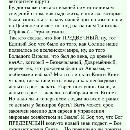
авторитете шрути.
Буддисты же считают важнейшим источником
сведений о том, как надо жить, в книгах, которые
были записаны к началу нашей эры на языке пали
на Цейлоне и известны под названием Типитака
(Тiрitака) - "три корзины".
Так кто сказал, что Бог ПРЕДВЕЧНЫЙ, ну, тот
Единый Бог, что было до того, как Солнце наше
появилось во вселенском мире, ну, до того
Большого Взрыва, что был до века, до времён
начАл, который – Безначальный, Довремённый,
евреев тех, что рождены были от Авраама, –
любимыми избрал? Мы это лишь из Книги Книг
узнали, где записи есть, кому и как необходимо
деньги в рост давать. Евреи послушны были, и
деньги в рост – давали, и обобрали весь Египет…
Но надо ли и теперь всем людям во всех странах
те деньги у банкиров брать? Быть может, срок
закончен именно для евреев в управления
мировым хозяйством на Земле? И Бог, тот, что Бог
ПРЕДВЕЧНЫЙ кому-то новый знак подаст. – Все
ожидают конца Света… Но правильно ли поняты