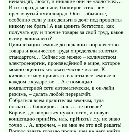
ненавидят, любят, и никакие они не «золотые»…
И их гораздо меньше, банкиров этих, чем
пресловутый «миллиард». Они – обычные,
особенно если у них деньги в долг под проценты
никому не брать! А как ценить богатство, как
получать еду и прочие товары за свой труд, каков
всему эквивалент?
Цивилизации земные до недавних пор качество
товара и количество труда определяли золотым
стандартом… Сейчас же можно – количеством
электроэнергии, произведённой в мире, которое
можно оценить киловатт-часов числом. К
киловатт-часу привязать валюты все земные в
каждом государстве… А с помощью
компьютерной сети автоматически, в он-лайн
режиме, – делать любой перерасчёт.
Собраться всем правителям земным, туда
позвать… банкиров… иль … не позвав?
Короче, договориться нужно всем, и новую
концепцию принЯть, иль, прИнять? Ну, не знаю
точно… А, впрочем, – не мне же это всё решать!
Вопрос задать гораздо проще, чем на него найти