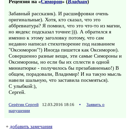
Рецензия на «
Симорон
» (
Владиан
)
Забавный рассказик). И расшифровки очень
оригинальные). Хотя, кто сказал, что это
аббревиатура? Я помнил, что это что-то из магии,
но яндекс подсказал точнее:))). А обратился я
именно к этому заголовку потому, что сам
недавно написал стихотворение под названием
"Оксюморон"!) Иногда пишется как Оксиморон).
Совершенно разные вещи, эти самые Симороны и
Оксимороны, но если бы их сплести в одной
миниатюрке - получилось бы презабавненько!) В
общем, порадовали, Владимир! И на такую мысль
навели шальную, что заставила посмеяться).
С улыбкой:),
Сергей.
Серёгин Сергей
12.03.2016 18:16
•
Заявить о
нарушении
+
добавить замечания