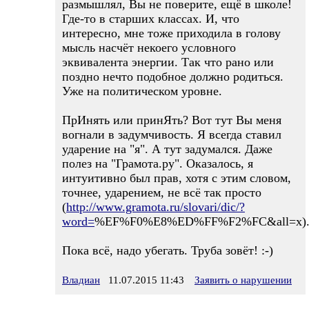
размышлял, Вы не поверите, ещё в школе!
Где-то в старших классах. И, что
интересно, мне тоже приходила в голову
мысль насчёт некоего условного
эквивалента энергии. Так что рано или
поздно нечто подобное должно родиться.
Уже на политическом уровне.
ПрИнять или принЯть? Вот тут Вы меня
вогнали в задумчивость. Я всегда ставил
ударение на "я". А тут задумался. Даже
полез на "Грамота.ру". Оказалось, я
интуитивно был прав, хотя с этим словом,
точнее, ударением, не всё так просто
(
http://www.gramota.ru/slovari/dic/?
word=
%EF%F0%E8%ED%FF%F2%FC&all=x)
Пока всё, надо убегать. Труба зовёт! :-)
Владиан
11.07.2015 11:43
Заявить о нарушении