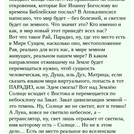
откровения, которые Бог Иоанну Богослову во
времена Библейские послал? В Апокалипсисе
написано, что мир будет – без болезней, и светлее
будет он земного. Что значит это? Кто именно и
как, в мир новый этот приведёт всех нас?
Вот что такое Рай, Парадиз, ну, где это место есть
в Мире Сущем, насколько оно, местоположение
Рая, реально для всех нас, в мире земном
живущих, реальном нашем мире? В каком
направлении отжившему на Земле будет
перемещаться нужно, чтоб сущность
человеческая, ну, Душа, иль Дух, Матрица, если
сказать языком мира виртуального, попасть в тот
ПАРАДИЗ, или Эдем смогла? Вот над Землёю
Солнце всходит с Востока и перемещается по
небосклону на Закат. Закат цивилизации земной –
это темень. Ну, Солнце же не светит, вот и темно!
А Луна, вовсе не светило небесное, а –
ретранслятор, ну, свет лишь отражает от светила,
имя которому есть – Солнце… Но не в этом
дело… Есть ли место реальное во вселенском