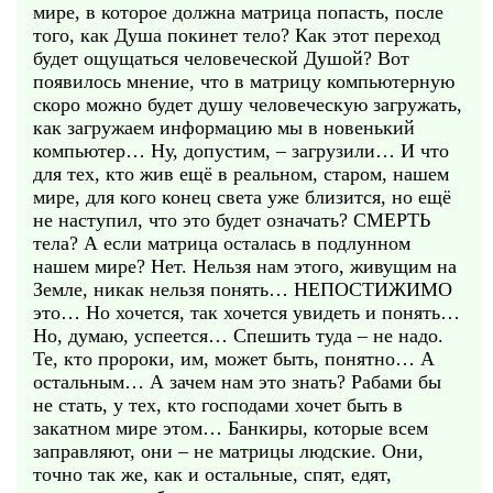
мире, в которое должна матрица попасть, после
того, как Душа покинет тело? Как этот переход
будет ощущаться человеческой Душой? Вот
появилось мнение, что в матрицу компьютерную
скоро можно будет душу человеческую загружать,
как загружаем информацию мы в новенький
компьютер… Ну, допустим, – загрузили… И что
для тех, кто жив ещё в реальном, старом, нашем
мире, для кого конец света уже близится, но ещё
не наступил, что это будет означать? СМЕРТЬ
тела? А если матрица осталась в подлунном
нашем мире? Нет. Нельзя нам этого, живущим на
Земле, никак нельзя понять… НЕПОСТИЖИМО
это… Но хочется, так хочется увидеть и понять…
Но, думаю, успеется… Спешить туда – не надо.
Те, кто пророки, им, может быть, понятно… А
остальным… А зачем нам это знать? Рабами бы
не стать, у тех, кто господами хочет быть в
закатном мире этом… Банкиры, которые всем
заправляют, они – не матрицы людские. Они,
точно так же, как и остальные, спят, едят,