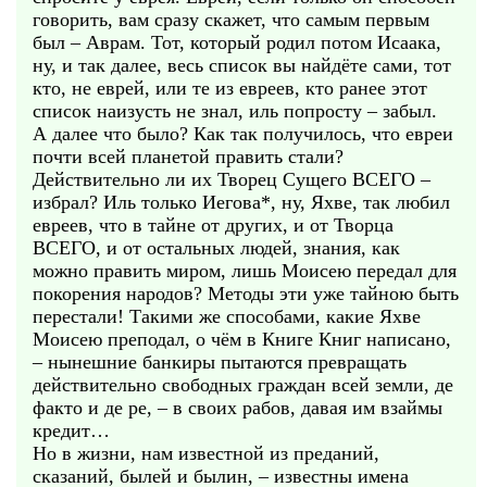
говорить, вам сразу скажет, что самым первым
был – Аврам. Тот, который родил потом Исаака,
ну, и так далее, весь список вы найдёте сами, тот
кто, не еврей, или те из евреев, кто ранее этот
список наизусть не знал, иль попросту – забыл.
А далее что было? Как так получилось, что евреи
почти всей планетой править стали?
Действительно ли их Творец Сущего ВСЕГО –
избрал? Иль только Иегова*, ну, Яхве, так любил
евреев, что в тайне от других, и от Творца
ВСЕГО, и от остальных людей, знания, как
можно править миром, лишь Моисею передал для
покорения народов? Методы эти уже тайною быть
перестали! Такими же способами, какие Яхве
Моисею преподал, о чём в Книге Книг написано,
– нынешние банкиры пытаются превращать
действительно свободных граждан всей земли, де
факто и де ре, – в своих рабов, давая им взаймы
кредит…
Но в жизни, нам известной из преданий,
сказаний, былей и былин, – известны имена