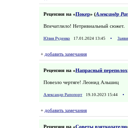
Рецензия на «
Покер
» (
Александр Ра
Впечатлило! Нетривиальный сюжет.
Юлия Руденко
17.01.2024 13:45
•
Заяв
+
добавить замечания
Рецензия на «
Напрасный переполох
Повезло чертяге! Леонид Альшиц
Александр Рапопорт
19.10.2023 15:44
•
+
добавить замечания
Рецензия на «
Советы взяткодателю