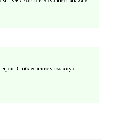
м. Гулял часто в Комарово, ходил к
елефон. С облегчением смахнул