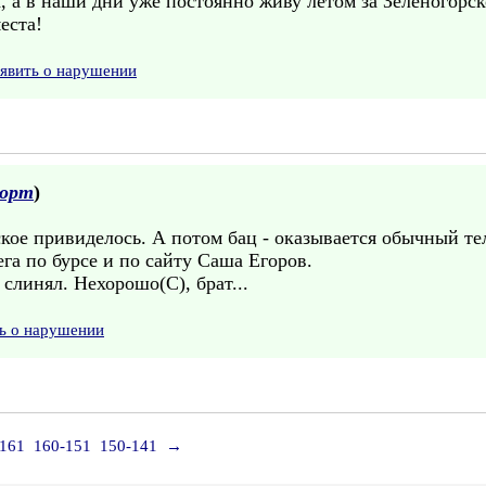
, а в наши дни уже постоянно живу летом за Зеленогорско
еста!
явить о нарушении
порт
)
ское привиделось. А потом бац - оказывается обычный т
ега по бурсе и по сайту Саша Егоров.
 слинял. Нехорошо(С), брат...
ь о нарушении
-161
160-151
150-141
→