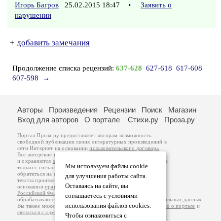
Игорь Багров
25.02.2015 18:47
•
Заявить о
нарушении
+
добавить замечания
Продолжение списка рецензий:
637-628
627-618
617-608
607-598
→
Авторы
Произведения
Рецензии
Поиск
Магазин
Вход для авторов
О портале
Стихи.ру
Проза.ру
Портал Проза.ру предоставляет авторам возможность
свободной публикации своих литературных произведений в
сети Интернет на основании
пользовательского договора
.
Все авторские права на произведения принадлежат авторам
и охраняются
законом
. Перепечатка произведений возможна
Мы используем файлы cookie
только с согласия его автора, к которому вы можете
обратиться на его авторской странице. Ответственность за
для улучшения работы сайта.
тексты произведений авторы несут самостоятельно на
Оставаясь на сайте, вы
основании
правил публикации
и
законодательства
Российской Федерации
. Данные пользователей
соглашаетесь с условиями
обрабатываются на основании
Политики обработки персональных данных
.
использования файлов cookies.
Вы также можете посмотреть более подробную
информацию о портале
и
связаться с администрацией
.
Чтобы ознакомиться с