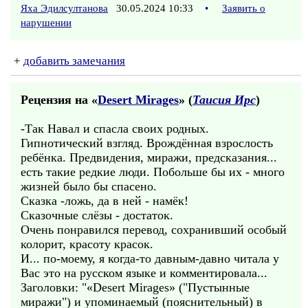
Яха Эдилсултанова
30.05.2024 10:33
•
Заявить о
нарушении
+
добавить замечания
Рецензия на «
Desert Mirages
» (
Таисия Ирс
)
-Так Навал и спасла своих родных.
Гипнотический взгляд. Врождённая взрослость
ребёнка. Предвидения, миражи, предсказания...
есть такие редкие люди. Побольше бы их - много
жизней было бы спасено.
Сказка -ложь, да в ней - намёк!
Сказочные слёзы - достаток.
Очень понравился перевод, сохранивший особый
колорит, красоту красок.
И... по-моему, я когда-то давным-давно читала у
Вас это на русском языке и комментировала...
Заголовки: "«Desert Mirages» ("Пустынные
миражи") и упоминаемый (пояснительный) в