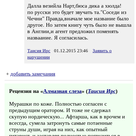
Далла везийла Нарт,бюса дика а хюлда!
по русски это будет звучать та."Соседи из
Чечни" Правда,вначале мое название было
другое. Но затем книгу чуть было не вышла
в Англии,и агент предложил поменять
назваание. Я согласилась.
Таисия Ирс
01.12.2015 23:46
Заявить о
нарушении
+
добавить замечания
Рецензия на «
Алмазная слеза
» (
Таисия Ирс
)
Мурашки по коже. Полностью согласен с
предыдущим оратором. И тоже не сдержал
скупую нордическую... Афтарша, как в врочем и
всесгда, сумела затронуть самые потаенные
струны души, играя на них, как опытный
гитарист, и заставляя полностью погрузиться в