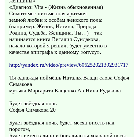
женщины»
«Диагноз: Vita - (Жизнь обыкновенная)
Симптомы: письменная аритмия
земной любви к особам женского пола:
(например: Жизнь, Истина, Природа,
Родина, Судьба, Женщина, Ты…) – так
начинается книга Виталия Сундакова,
начало которой я решил, будет уместно в
качестве эпиграфа к данному «опусу».
http://yandex.ru/video/preview/606252021392931717
Ты однажды поймёшь Наталья Влади слова Софья
Симакова
музыка Маргарита Кащенко Ав Нина Рудакова
Будет звёздная ночь
Софья Симакова 20
Будет звёздная ночь, будет месяц висеть над
порогом,
Будет ветер в лицо и бриллианты холодной росы.