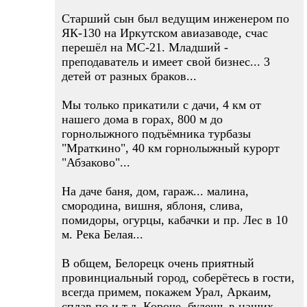
Старший сын был ведущим инженером по
ЯК-130 на Иркутском авиазаводе, счас
перешёл на МС-21. Младший -
преподаватель и имеет свой бизнес... 3
детей от разных браков...
Мы только прикатили с дачи, 4 км от
нашего дома в горах, 800 м до
горнолыжного подъёмника турбазы
"Мраткино", 40 км горнолыжный курорт
"Абзаково"...
На даче баня, дом, гараж... малина,
смородина, вишня, яблоня, слива,
помидоры, огурцы, кабачки и пр. Лес в 10
м. Река Белая...
В общем, Белорецк очень приятный
провинциальный город, соберётесь в гости,
всегда примем, покажем Урал, Аркаим,
сплав по и т.д. Короче, будешь в наших