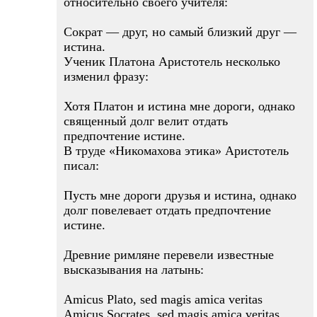
относительно своего учителя:
Сократ — друг, но самый близкий друг —
истина.
Ученик Платона Аристотель несколько
изменил фразу:
Хотя Платон и истина мне дороги, однако
священный долг велит отдать
предпочтение истине.
В труде «Никомахова этика» Аристотель
писал:
Пусть мне дороги друзья и истина, однако
долг повелевает отдать предпочтение
истине.
Древние римляне перевели известные
высказывания на латынь:
Amicus Plato, sed magis amica veritas
Amicus Socrates, sed magis amica veritas