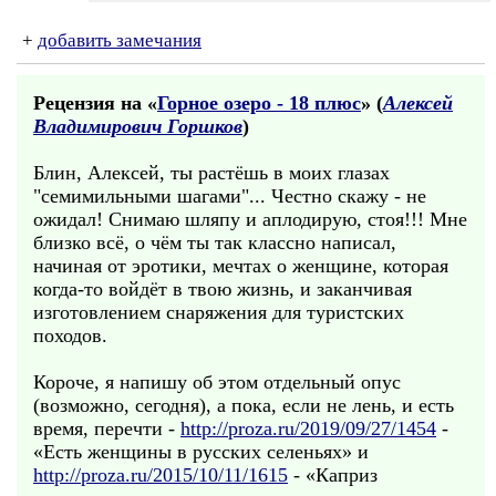
+
добавить замечания
Рецензия на «
Горное озеро - 18 плюс
» (
Алексей
Владимирович Горшков
)
Блин, Алексей, ты растёшь в моих глазах
"семимильными шагами"... Честно скажу - не
ожидал! Снимаю шляпу и аплодирую, стоя!!! Мне
близко всё, о чём ты так классно написал,
начиная от эротики, мечтах о женщине, которая
когда-то войдёт в твою жизнь, и заканчивая
изготовлением снаряжения для туристских
походов.
Короче, я напишу об этом отдельный опус
(возможно, сегодня), а пока, если не лень, и есть
время, перечти -
http://proza.ru/2019/09/27/1454
-
«Есть женщины в русских селеньях» и
http://proza.ru/2015/10/11/1615
- «Каприз