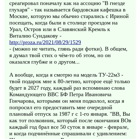
среагировал поначалу как на ассоцию "В гнезде
глухаря" - так называется бардовская кафешка в
Москве, которую мы обычно старались с Ириной
посещать, когда были в столице проездом на
Урал, Остров или в Славянский Кремль к
Виталию Сундакову -
http://proza.ru/2021/08/29/1529
- (можно не читать, глянь ради фотки). В общем,
я думал твой стих о чём-то об этом, но он
оказался глубже и о другом...
А вообще, когда я смотрю на модель ТУ-22м3 -
твой подарок мне к 80-летию, которое ещё только
будет в 2027 году, каждый раз вспоминаю слова
Командующего ВВС БФ Петра Ивановича
Гончарова, которыми он меня подколол, когда я
попросил его предоставить мне очередной
плановый отпуск за 1987 г с 1-го января. "ВВ, Вы
как тот полковник, который после окончания ВОв
каждый год брал все 50 суток в январе - феврале,
и когда подчинённые спрашивали с удивлением: