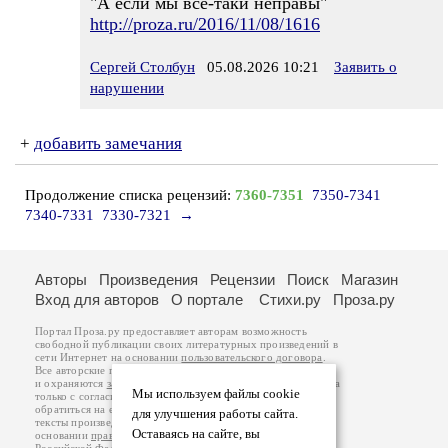
"А если мы все-таки неправы"
http://proza.ru/2016/11/08/1616
Сергей Столбун
05.08.2026 10:21
Заявить о
нарушении
+
добавить замечания
Продолжение списка рецензий:
7360-7351
7350-7341
7340-7331
7330-7321
→
Авторы
Произведения
Рецензии
Поиск
Магазин
Вход для авторов
О портале
Стихи.ру
Проза.ру
Портал Проза.ру предоставляет авторам возможность
свободной публикации своих литературных произведений в
сети Интернет на основании
пользовательского договора
.
Все авторские права на произведения принадлежат авторам
и охраняются
законом
. Перепечатка произведений возможна
Мы используем файлы cookie
только с согласия его автора, к которому вы можете
обратиться на его авторской странице. Ответственность за
для улучшения работы сайта.
тексты произведений авторы несут самостоятельно на
Оставаясь на сайте, вы
основании
правил публикации
и
законодательства