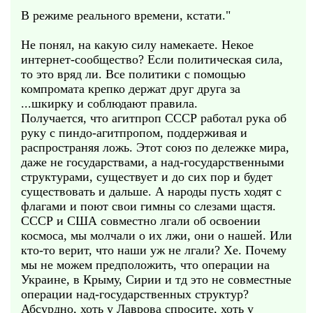
В режиме реального времени, кстати."
Не понял, на какую силу намекаете. Некое
интернет-сообщество? Если политическая сила,
то это вряд ли. Все политики с помощью
компромата крепко держат друг друга за
...шкирку и соблюдают правила.
Получается, что агитпроп СССР работал рука об
руку с пиндо-агитпропом, поддерживая и
распространяя ложь. Этот союз по дележке мира,
даже не государствами, а над-государственными
структурами, существует и до сих пор и будет
существовать и дальше. А народы пусть ходят с
флагами и поют свои гимны со слезами щастя.
СССР и США совместно лгали об освоении
космоса, мы молчали о их лжи, они о нашей. Или
кто-то верит, что наши уж не лгали? Хе. Почему
мы не можем предположить, что операции на
Украине, в Крыму, Сирии и тд это не совместные
операции над-государственных структур?
Абсурдно, хоть у Лаврова спросите, хоть у