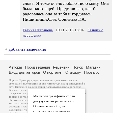
слова. Я тоже очень люблю твою маму. Она
была настоящей. Представляю, как бы
радовалась она за тебя и гордилась.
Пиши,пиши,Оля. Обнимаю Г.А.
Галина Степанова
19.11.2016 18:04
Заявить о
нарушении
+
добавить замечания
Авторы
Произведения
Рецензии
Поиск
Магазин
Вход для авторов
О портале
Стихи.ру
Проза.ру
Портал Проза.ру предоставляет авторам возможность
свободной публикации своих литературных произведений в
сети Интернет на основании
пользовательского договора
.
Все авторские права на произведения принадлежат авторам
и охраняются
законом
. Перепечатка произведений возможна
Мы используем файлы cookie
только с согласия его автора, к которому вы можете
обратиться на его авторской странице. Ответственность за
для улучшения работы сайта.
тексты произведений авторы несут самостоятельно на
Оставаясь на сайте, вы
основании
правил публикации
и
законодательства
Российской Федерации
. Данные пользователей
соглашаетесь с условиями