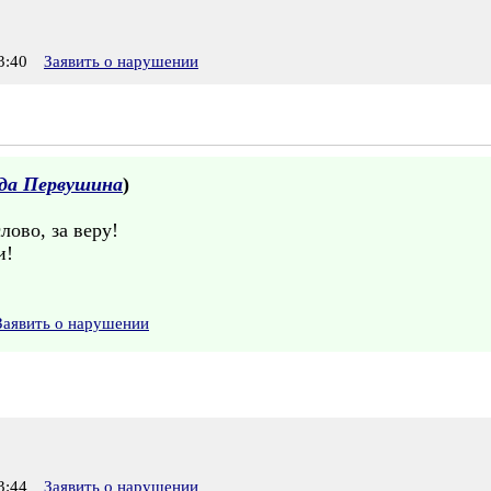
3:40
Заявить о нарушении
да Первушина
)
лово, за веру!
и!
Заявить о нарушении
3:44
Заявить о нарушении