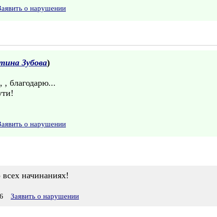
Заявить о нарушении
тина Зубова
)
 , благодарю...
ути!
Заявить о нарушении
 всех начинаниях!
6
Заявить о нарушении