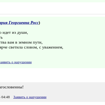
рия Георгиевна Росс
)
о идет из души,
ть
ства вам в земном пути,
рче светила словом, с уважением,
Заявить о нарушении
агословенны!
 04:48
Заявить о нарушении