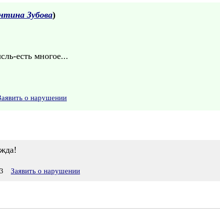
нтина Зубова
)
ль-есть многое...
Заявить о нарушении
ежда!
3
Заявить о нарушении