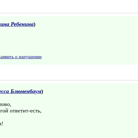
ина Ребенина
)
Заявить о нарушении
есса Блюменбаум
)
лово,
гой ответит-есть,
и!