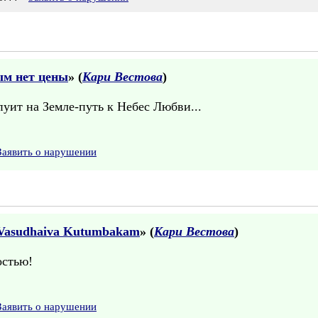
ым нет цены
» (
Кари Вестова
)
пуит на Земле-путь к Небес Любви...
Заявить о нарушении
 Vasudhaiva Kutumbakam
» (
Кари Вестова
)
остью!
Заявить о нарушении