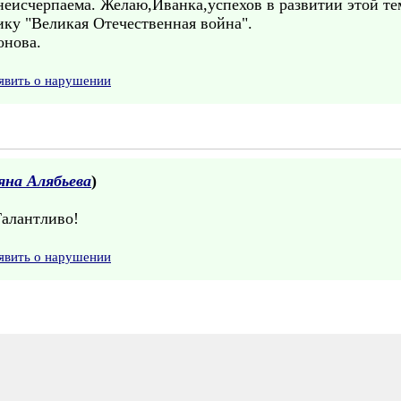
еисчерпаема. Желаю,Иванка,успехов в развитии этой те
ку "Великая Отечественная война".
онова.
явить о нарушении
яна Алябьева
)
алантливо!
явить о нарушении