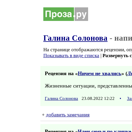
Галина Солонова
- нап
На странице отображаются рецензии, оп
Показывать в виде списка
|
Развернуть 
Рецензия на «
Ничем не хвались
» (
Л
Жизненные ситуации, представленные
Галина Солонова
23.08.2022 12:22
•
За
+
добавить замечания
Рецензия на «
Член семьи по кличке