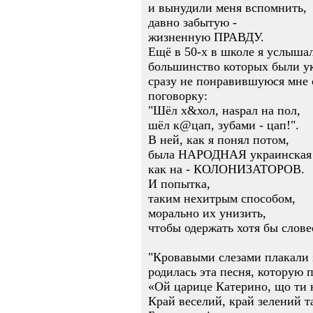
и вынудили меня вспомнить,
давно забытую -
жизненную ПРАВДУ.
Ещё в 50-х в школе я услышал
большинство которых были у
сразу не понравившуюся мне 
поговорку:
"Шёл х&хол, наsрал на пол,
шёл к@цап, зубами - цап!".
В ней, как я понял потом,
была НАРОДНАЯ украинская о
как на - КОЛОНИЗАТОРОВ.
И попытка,
таким нехитрым способом,
морально их унизить,
чтобы одержать хотя бы слове
"Кровавыми слезами плакали 
родилась эта песня, которую 
«Ой царице Катерино, що ти 
Край веселий, край зелений т