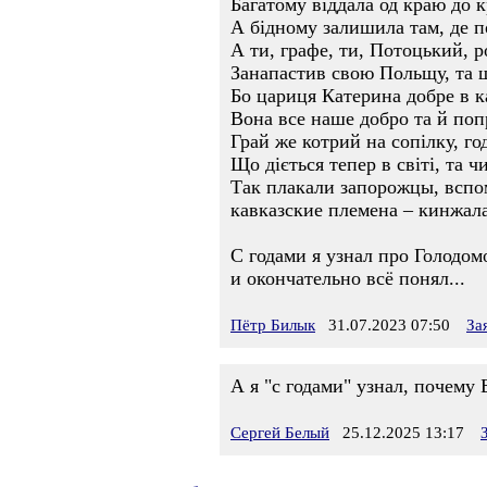
Багатому віддала од краю до 
А бідному залишила там, де п
А ти, графе, ти, Потоцький, 
Занапастив свою Польщу, та щ
Бо цариця Катерина добре в к
Вона все наше добро та й поп
Грай же котрий на сопілку, год
Що діється тепер в світі, та ч
Так плакали запорожцы, вспо
кавказские племена – кинжала
С годами я узнал про Голодом
и окончательно всё понял...
Пётр Билык
31.07.2023 07:50
За
А я "с годами" узнал, почему
Сергей Белый
25.12.2025 13:17