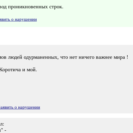
евод проникновенных строк.
явить о нарушении
мов людей одурманенных, что нет ничего важнее мира !
Коротича и мой.
Заявить о нарушении
л:
" -