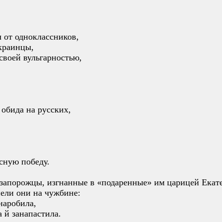
 от одноклассников,
краинцы,
своей вульгарностью,
бида на русских,
сную победу.
запорожцы, изгнанные в «подаренные» им царицей Екатер
пели они на чужбине:
наробила,
а й занапастила.