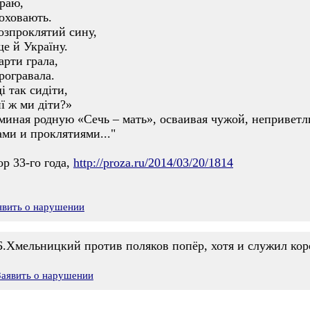
краю,
оховають.
розпроклятий сину,
е й Україну.
арти грала,
рогравала.
і так сидіти,
иї ж ми діти?»
миная родную «Сечь – мать», осваивая чужой, неприветл
ми и проклятиями..."
ор 33-го года,
http://proza.ru/2014/03/20/1814
явить о нарушении
 Б.Хмельницкий против поляков попёр, хотя и служил кор
Заявить о нарушении