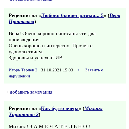
Рецензия на «
Любовь бывает разная... 5
» (
Вера
Протасова
)
Вера! Очень хорошо написаны эти два
произведения.
Очень хорошо и интересно. Прочёл с
удовольствием.
Здоровья и успехов! ИВ.
Игорь Теряев 2
31.10.2021 15:03
•
Заявить о
нарушении
+
добавить замечания
Рецензия на «
Как будто вчера
» (
Михаил
Харитонов 2
)
Михаил! З А М Е Ч А Т Е Л Ь Н О !