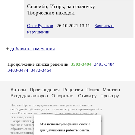
Спасибо, Игорь, за ссылочку.
Творческих находок.
Олег Русаков
26.10.2021 13:11
Заявить о
нарушении
+
добавить замечания
Продолжение списка рецензий:
3503-3494
3493-3484
3483-3474
3473-3464
→
Авторы
Произведения
Рецензии
Поиск
Магазин
Вход для авторов
О портале
Стихи.ру
Проза.ру
Портал Проза.ру предоставляет авторам возможность
свободной публикации своих литературных произведений в
сети Интернет на основании
пользовательского договора
.
Все авторские права на произведения принадлежат авторам
и охраняются
законом
. Перепечатка произведений возможна
Мы используем файлы cookie
только с согласия его автора, к которому вы можете
обратиться на его авторской странице. Ответственность за
для улучшения работы сайта.
тексты произведений авторы несут самостоятельно на