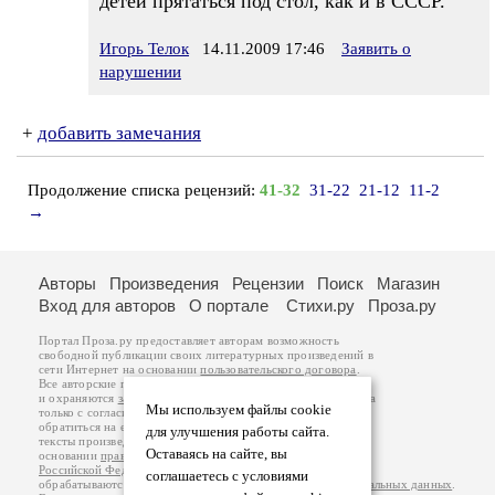
детей прятаться под стол, как и в СССР.
Игорь Телок
14.11.2009 17:46
Заявить о
нарушении
+
добавить замечания
Продолжение списка рецензий:
41-32
31-22
21-12
11-2
→
Авторы
Произведения
Рецензии
Поиск
Магазин
Вход для авторов
О портале
Стихи.ру
Проза.ру
Портал Проза.ру предоставляет авторам возможность
свободной публикации своих литературных произведений в
сети Интернет на основании
пользовательского договора
.
Все авторские права на произведения принадлежат авторам
и охраняются
законом
. Перепечатка произведений возможна
Мы используем файлы cookie
только с согласия его автора, к которому вы можете
обратиться на его авторской странице. Ответственность за
для улучшения работы сайта.
тексты произведений авторы несут самостоятельно на
Оставаясь на сайте, вы
основании
правил публикации
и
законодательства
Российской Федерации
. Данные пользователей
соглашаетесь с условиями
обрабатываются на основании
Политики обработки персональных данных
.