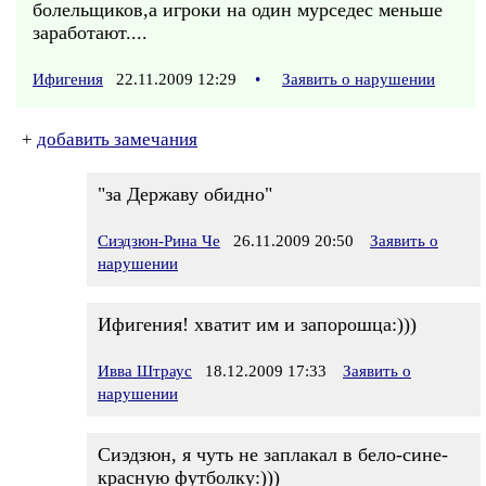
болельщиков,а игроки на один мурседес меньше
заработают....
Ифигения
22.11.2009 12:29
•
Заявить о нарушении
+
добавить замечания
"за Державу обидно"
Сиэдзюн-Рина Че
26.11.2009 20:50
Заявить о
нарушении
Ифигения! хватит им и запорошца:)))
Ивва Штраус
18.12.2009 17:33
Заявить о
нарушении
Сиэдзюн, я чуть не заплакал в бело-сине-
красную футболку:)))