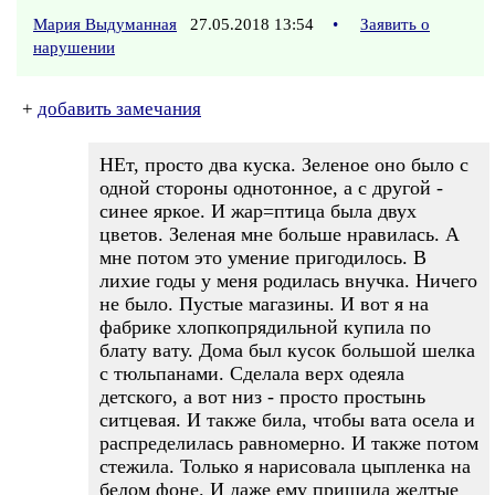
Мария Выдуманная
27.05.2018 13:54
•
Заявить о
нарушении
+
добавить замечания
НЕт, просто два куска. Зеленое оно было с
одной стороны однотонное, а с другой -
синее яркое. И жар=птица была двух
цветов. Зеленая мне больше нравилась. А
мне потом это умение пригодилось. В
лихие годы у меня родилась внучка. Ничего
не было. Пустые магазины. И вот я на
фабрике хлопкопрядильной купила по
блату вату. Дома был кусок большой шелка
с тюльпанами. Сделала верх одеяла
детского, а вот низ - просто простынь
ситцевая. И также била, чтобы вата осела и
распределилась равномерно. И также потом
стежила. Только я нарисовала цыпленка на
белом фоне. И даже ему пришила желтые