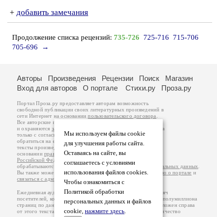
+
добавить замечания
Продолжение списка рецензий:
735-726
725-716
715-706
705-696
→
Авторы
Произведения
Рецензии
Поиск
Магазин
Вход для авторов
О портале
Стихи.ру
Проза.ру
Портал Проза.ру предоставляет авторам возможность
свободной публикации своих литературных произведений в
сети Интернет на основании
пользовательского договора
.
Все авторские права на произведения принадлежат авторам
и охраняются
законом
. Перепечатка произведений возможна
Мы используем файлы cookie
только с согласия его автора, к которому вы можете
обратиться на его авторской странице. Ответственность за
для улучшения работы сайта.
тексты произведений авторы несут самостоятельно на
Оставаясь на сайте, вы
основании
правил публикации
и
законодательства
Российской Федерации
. Данные пользователей
соглашаетесь с условиями
обрабатываются на основании
Политики обработки персональных данных
.
использования файлов cookies.
Вы также можете посмотреть более подробную
информацию о портале
и
связаться с администрацией
.
Чтобы ознакомиться с
Политикой обработки
Ежедневная аудитория портала Проза.ру – порядка 100 тысяч
посетителей, которые в общей сумме просматривают более полумиллиона
персональных данных и файлов
страниц по данным счетчика посещаемости, который расположен справа
cookie,
нажмите здесь
.
от этого текста. В каждой графе указано по две цифры: количество