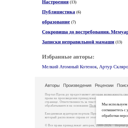
Настроения
(13)
Публицистика
(6)
образование
(7)
Сокровища до востребования. Мемуа
Записки неправильной мамаши
(13)
Избранные авторы:
Мелкий Атомный Котенок
,
Артур Скляр
Авторы
Произведения
Рецензии
Поис
Портал Проза.ру предоставляет авторам возможность св
права на произведения принадлежат авторам и охраняют
странице. Ответственность за тексты произведений авто
Мы используем ф
обрабатываются на основании
Политики обработки перс
соглашаетесь с 
Ежедневная аудитория портала Проза.ру – порядка 100 
обработки перс
который расположен справа от этого текста. В каждой гр
© Все права принадлежат авторам, 2000-2026. Портал 