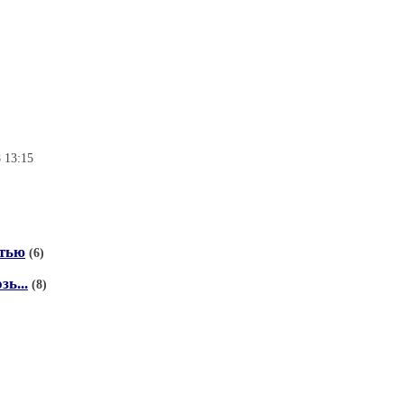
 13:15
стью
(6)
ь...
(8)