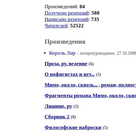
Произведений:
84
Получено рецензий
:
588
Написано рецензий
:
735
Читателей
:
52522
Произведения
Король Лир
- литературоведение, 27.10.2008
Проза. ру. ведение
(6)
О пофигистах и нет...
(5)
Мимо, около, сквозь... , роман, полно
Фрагменты романа Мимо, около, сквоз
Лишние. ру
(2)
Сборник 2
(8)
Философские наброски
(5)