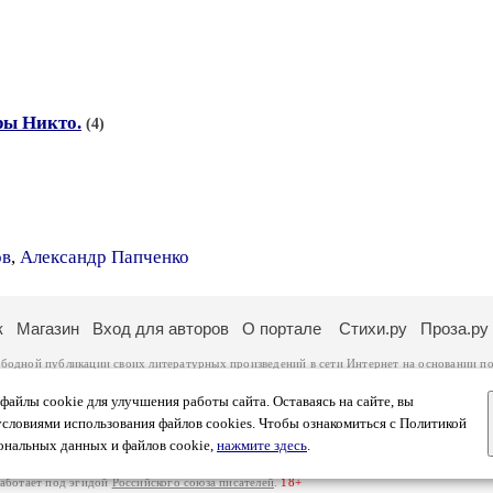
ры Никто.
(4)
ов
,
Александр Папченко
к
Магазин
Вход для авторов
О портале
Стихи.ру
Проза.ру
ободной публикации своих литературных произведений в сети Интернет на основании
по
ся
законом
. Перепечатка произведений возможна только с согласия его автора, к котором
ры несут самостоятельно на основании
правил публикации
и
законодательства Российско
айлы cookie для улучшения работы сайта. Оставаясь на сайте, вы
ональных данных
. Вы также можете посмотреть более подробную
информацию о портал
условиями использования файлов cookies. Чтобы ознакомиться с Политикой
тысяч посетителей, которые в общей сумме просматривают более полумиллиона страниц 
ональных данных и файлов cookie,
нажмите здесь
.
афе указано по две цифры: количество просмотров и количество посетителей.
работает под эгидой
Российского союза писателей
.
18+