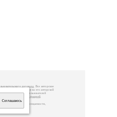
льзовательского договора
. Все авторские
у вы можете обратиться на его авторской
й Федерации
. Данные пользователей
е
и
связаться с администрацией
.
Соглашаюсь
по данным счетчика посещаемости,