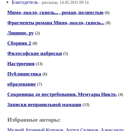
Благодетель
- рассказы, 14.05.2011 09:14
Мимо, около, сквозь... , роман, полностью
(6)
Фрагменты романа Мимо, около, сквозь...
(8)
Лишние. ру
(2)
Сборник 2
(8)
Философские наброски
(5)
Настроения
(13)
Публицистика
(6)
образование
(7)
Сокровища до востребования. Мемуары Никто.
(4)
Записки неправильной мамаши
(13)
Избранные авторы:
Мелкий Атомный Котенок
,
Артур Скляров
,
Александр