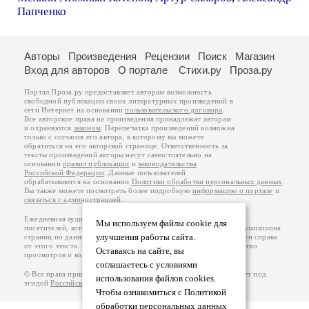
Папченко
Авторы
Произведения
Рецензии
Поиск
Магазин
Вход для авторов
О портале
Стихи.ру
Проза.ру
Портал Проза.ру предоставляет авторам возможность
свободной публикации своих литературных произведений в
сети Интернет на основании
пользовательского договора
.
Все авторские права на произведения принадлежат авторам
и охраняются
законом
. Перепечатка произведений возможна
только с согласия его автора, к которому вы можете
обратиться на его авторской странице. Ответственность за
тексты произведений авторы несут самостоятельно на
основании
правил публикации
и
законодательства
Российской Федерации
. Данные пользователей
обрабатываются на основании
Политики обработки персональных данных
.
Вы также можете посмотреть более подробную
информацию о портале
и
связаться с администрацией
.
Ежедневная аудитория портала Проза.ру – порядка 100 тысяч
Мы используем файлы cookie для
посетителей, которые в общей сумме просматривают более полумиллиона
улучшения работы сайта.
страниц по данным счетчика посещаемости, который расположен справа
от этого текста. В каждой графе указано по две цифры: количество
Оставаясь на сайте, вы
просмотров и количество посетителей.
соглашаетесь с условиями
© Все права принадлежат авторам, 2000-2026. Портал работает под
использования файлов cookies.
эгидой
Российского союза писателей
.
18+
Чтобы ознакомиться с Политикой
обработки персональных данных