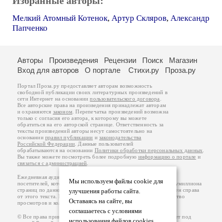
Избранные авторы:
Мелкий Атомный Котенок
,
Артур Скляров
,
Александр
Папченко
Авторы
Произведения
Рецензии
Поиск
Магазин
Вход для авторов
О портале
Стихи.ру
Проза.ру
Портал Проза.ру предоставляет авторам возможность
свободной публикации своих литературных произведений в
сети Интернет на основании
пользовательского договора
.
Все авторские права на произведения принадлежат авторам
и охраняются
законом
. Перепечатка произведений возможна
только с согласия его автора, к которому вы можете
обратиться на его авторской странице. Ответственность за
тексты произведений авторы несут самостоятельно на
основании
правил публикации
и
законодательства
Российской Федерации
. Данные пользователей
обрабатываются на основании
Политики обработки персональных данных
.
Вы также можете посмотреть более подробную
информацию о портале
и
связаться с администрацией
.
Ежедневная аудитория портала Проза.ру – порядка 100 тысяч
Мы используем файлы cookie для
посетителей, которые в общей сумме просматривают более полумиллиона
страниц по данным счетчика посещаемости, который расположен справа
улучшения работы сайта.
от этого текста. В каждой графе указано по две цифры: количество
Оставаясь на сайте, вы
просмотров и количество посетителей.
соглашаетесь с условиями
© Все права принадлежат авторам, 2000-2026. Портал работает под
использования файлов cookies.