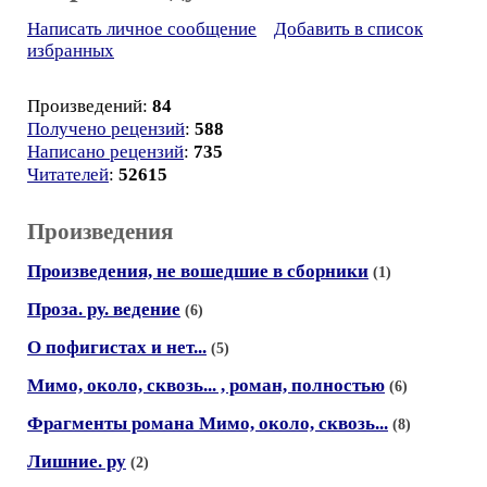
Написать личное сообщение
Добавить в список
избранных
Произведений:
84
Получено рецензий
:
588
Написано рецензий
:
735
Читателей
:
52615
Произведения
Произведения, не вошедшие в сборники
(1)
Проза. ру. ведение
(6)
О пофигистах и нет...
(5)
Мимо, около, сквозь... , роман, полностью
(6)
Фрагменты романа Мимо, около, сквозь...
(8)
Лишние. ру
(2)