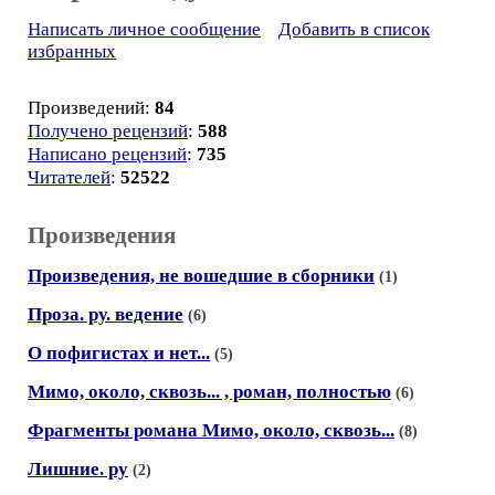
Написать личное сообщение
Добавить в список
избранных
Произведений:
84
Получено рецензий
:
588
Написано рецензий
:
735
Читателей
:
52522
Произведения
Произведения, не вошедшие в сборники
(1)
Проза. ру. ведение
(6)
О пофигистах и нет...
(5)
Мимо, около, сквозь... , роман, полностью
(6)
Фрагменты романа Мимо, около, сквозь...
(8)
Лишние. ру
(2)