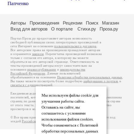
Папченко
Авторы
Произведения
Рецензии
Поиск
Магазин
Вход для авторов
О портале
Стихи.ру
Проза.ру
Портал Проза.ру предоставляет авторам возможность
свободной публикации своих литературных произведений в
сети Интернет на основании
пользовательского договора
.
Все авторские права на произведения принадлежат авторам
и охраняются
законом
. Перепечатка произведений возможна
только с согласия его автора, к которому вы можете
обратиться на его авторской странице. Ответственность за
тексты произведений авторы несут самостоятельно на
основании
правил публикации
и
законодательства
Российской Федерации
. Данные пользователей
обрабатываются на основании
Политики обработки персональных данных
.
Вы также можете посмотреть более подробную
информацию о портале
и
связаться с администрацией
.
Ежедневная аудитория портала Проза.ру – порядка 100 тысяч
Мы используем файлы cookie для
посетителей, которые в общей сумме просматривают более полумиллиона
улучшения работы сайта.
страниц по данным счетчика посещаемости, который расположен справа
от этого текста. В каждой графе указано по две цифры: количество
Оставаясь на сайте, вы
просмотров и количество посетителей.
соглашаетесь с условиями
© Все права принадлежат авторам, 2000-2026. Портал работает под
использования файлов cookies.
эгидой
Российского союза писателей
.
18+
Чтобы ознакомиться с Политикой
обработки персональных данных