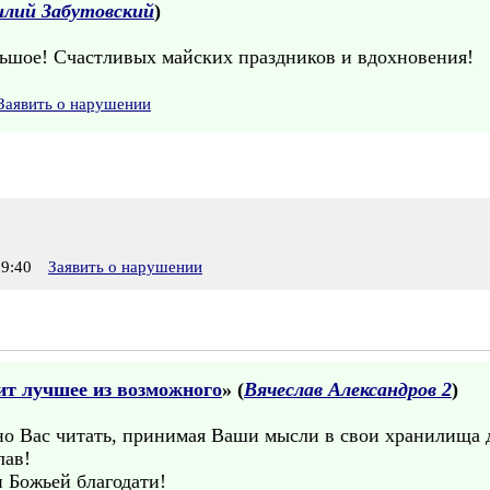
илий Забутовский
)
ольшое! Счастливых майских праздников и вдохновения!
Заявить о нарушении
9:40
Заявить о нарушении
дит лучшее из возможного
» (
Вячеслав Александров 2
)
о Вас читать, принимая Ваши мысли в свои хранилища 
лав!
 Божьей благодати!