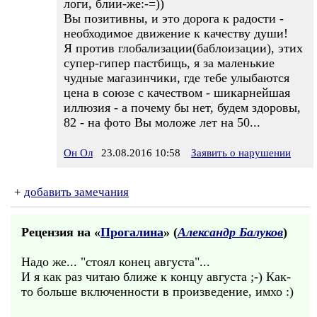
логи, блии-же:-=))
Вы позитивны, и это дорога к радости -
необходимое движение к качеству души!
Я против глобализации(баблоизации), этих
супер-гипер пастбищь, я за маленькие
чудные магазинчики, где тебе улыбаются
цена в союзе с качеством - шикарнейшая
иллюзия - а почему бы нет, будем здоровы,
82 - на фото Вы моложе лет на 50...
Он Ол
23.08.2016 10:58
Заявить о нарушении
+
добавить замечания
Рецензия на «
Прогалина
» (
Александр Балуков
)
Надо же... "стоял конец августа"...
И я как раз читаю ближе к концу августа ;-) Как-
то больше включенности в произведение, имхо :)