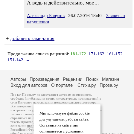
А ведь и действительно, мог....
Александр Балуков
26.07.2016 18:40
Заявить о
нарушении
+
добавить замечания
Продолжение списка рецензий:
181-172
171-162
161-152
151-142
→
Авторы
Произведения
Рецензии
Поиск
Магазин
Вход для авторов
О портале
Стихи.ру
Проза.ру
Портал Проза.ру предоставляет авторам возможность
свободной публикации своих литературных произведений в
сети Интернет на основании
пользовательского договора
.
Все авторские права на произведения принадлежат авторам
и охраняются
законом
. Перепечатка произведений возможна
Мы используем файлы cookie
только с согласия его автора, к которому вы можете
обратиться на его авторской странице. Ответственность за
для улучшения работы сайта.
тексты произведений авторы несут самостоятельно на
Оставаясь на сайте, вы
основании
правил публикации
и
законодательства
Российской Федерации
. Данные пользователей
соглашаетесь с условиями
обрабатываются на основании
Политики обработки персональных данных
.