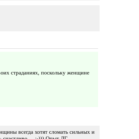
воих страданиях, поскольку женщине
енщины всегда хотят сломать сильных и
счастливо ... :-))) Опыт ЛГ