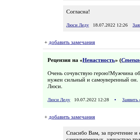
Согласна!
Люси Леду
18.07.2022 12:26
Зая
+
добавить замечания
Рецензия на «
Ненастность
» (
Степан
Очень сочувствую герою!Мужчина обя
нужен сильный и самоуверенный он.
Люси.
Люси Леду
10.07.2022 12:28
•
Заявить
+
добавить замечания
Спасибо Вам, за прочтение и 
самоуверенных, заччастую трат