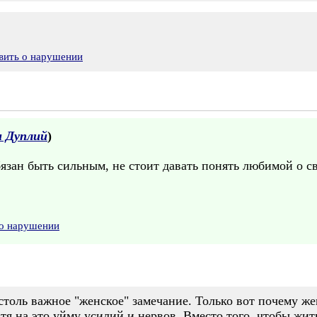
вить о нарушении
 Дуплий
)
зан быть сильным, не стоит давать понять любимой о с
 о нарушении
столь важное "женское" замечание. Только вот почему ж
я на это уйму усилий и нервов. Вместо того, чтобы жить 