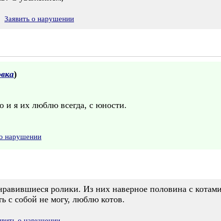
Заявить о нарушении
вка
)
о и я их люблю всегда, с юности.
 о нарушении
равившиеся ролики. Из них наверное половина с котами.
ь с собой не могу, люблю котов.
явить о нарушении