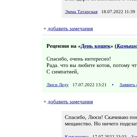
Эмма Татарская
18.07.2022 11:39
+
добавить замечания
Рецензия на «
День кошек
» (
Камышо
Спасибо, очень интересно!
Рада. что вы любите котов, потому чт
С симпатией,
Люси Леду
17.07.2022 13:21
•
Заявить
+
добавить замечания
Спасибо, Люси! Скачиваю пон
мещанство. Но ничего поделат
Камышовка
17.07.2022 23:33
За