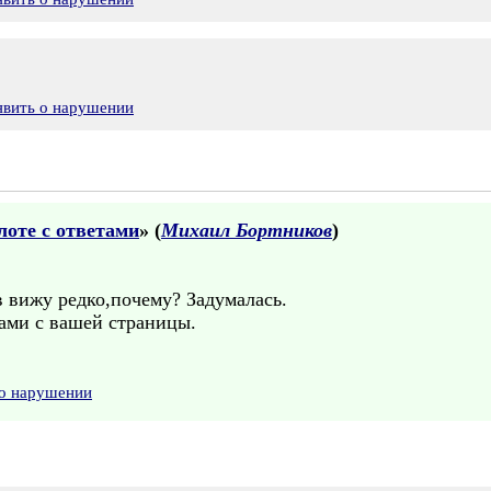
явить о нарушении
оте с ответами
» (
Михаил Бортников
)
 вижу редко,почему? Задумалась.
ками с вашей страницы.
 о нарушении