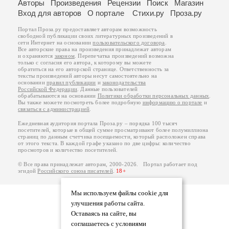
Авторы
Произведения
Рецензии
Поиск
Магазин
Вход для авторов
О портале
Стихи.ру
Проза.ру
Портал Проза.ру предоставляет авторам возможность
свободной публикации своих литературных произведений в
сети Интернет на основании
пользовательского договора
.
Все авторские права на произведения принадлежат авторам
и охраняются
законом
. Перепечатка произведений возможна
только с согласия его автора, к которому вы можете
обратиться на его авторской странице. Ответственность за
тексты произведений авторы несут самостоятельно на
основании
правил публикации
и
законодательства
Российской Федерации
. Данные пользователей
обрабатываются на основании
Политики обработки персональных данных
.
Вы также можете посмотреть более подробную
информацию о портале
и
связаться с администрацией
.
Ежедневная аудитория портала Проза.ру – порядка 100 тысяч
посетителей, которые в общей сумме просматривают более полумиллиона
страниц по данным счетчика посещаемости, который расположен справа
от этого текста. В каждой графе указано по две цифры: количество
просмотров и количество посетителей.
© Все права принадлежат авторам, 2000-2026. Портал работает под
эгидой
Российского союза писателей
.
18+
Мы используем файлы cookie для
улучшения работы сайта.
Оставаясь на сайте, вы
соглашаетесь с условиями