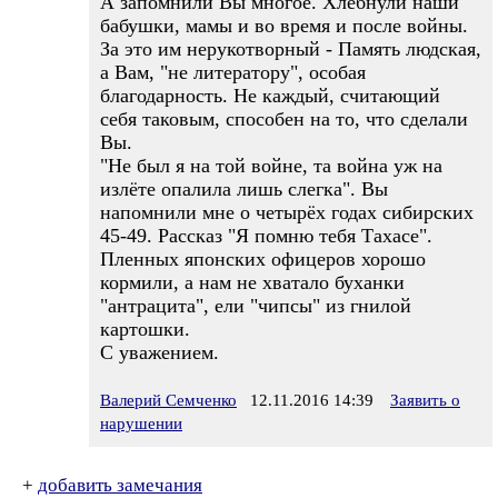
А запомнили Вы многое. Хлебнули наши
бабушки, мамы и во время и после войны.
За это им нерукотворный - Память людская,
а Вам, "не литератору", особая
благодарность. Не каждый, считающий
себя таковым, способен на то, что сделали
Вы.
"Не был я на той войне, та война уж на
излёте опалила лишь слегка". Вы
напомнили мне о четырёх годах сибирских
45-49. Рассказ "Я помню тебя Тахасе".
Пленных японских офицеров хорошо
кормили, а нам не хватало буханки
"антрацита", ели "чипсы" из гнилой
картошки.
С уважением.
Валерий Семченко
12.11.2016 14:39
Заявить о
нарушении
+
добавить замечания