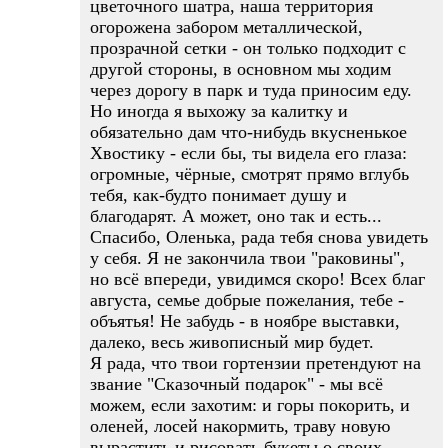
цветочного шатра, наша территория
огорожена забором металлической,
прозрачной сетки - он только подходит с
другой стороны, в основном мы ходим
через дорогу в парк и туда приносим еду.
Но иногда я выхожу за калитку и
обязательно дам что-нибудь вкусненькое
Хвостику - если бы, ты видела его глаза:
огромные, чёрные, смотрят прямо вглубь
тебя, как-будто понимает душу и
благодарят. А может, оно так и есть...
Спасибо, Оленька, рада тебя снова увидеть
у себя. Я не закончила твои "раковины",
но всё впереди, увидимся скоро! Всех благ
августа, семье добрые пожелания, тебе -
объятья! Не забудь - в ноябре выставки,
далеко, весь живописный мир будет.
Я рада, что твои гортензии претендуют на
звание "Сказочный подарок" - мы всё
можем, если захотим: и горы покорить, и
оленей, лосей накормить, траву новую
вырастить и рисовать букеты о своих,