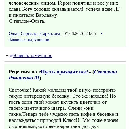
человеческим лицом. Герои понятны и всё у них
слава Богу хорошо складывается! Успеха всем ЛГ
и писателю Варлааму.
С теплом-Ольга.
Ольга Сергеева -Саркисова
07.08.2026 23:05
•
Заявить о нарушении
+
добавить замечания
Рецензия на «
Пусть приходят все!
» (
Светлана
Романенко 01
)
Светочка! Какой молодец твой внук- построить
такую интересную беседку! Это же находка! Но
гость один твой может вкусить цветочки от
твоего цветочного шатра. Олени -они
такие.Теперь тебе чудесно пить кофе в беседке и
наслаждаться природой.Класс!!! Мы тоже воюем
с сорняками,которые вырастают до двух