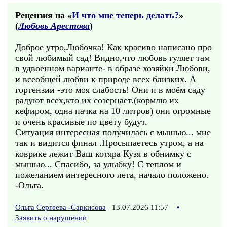
Рецензия на «
И что мне теперь делать?
»
(
Любовь Арестова
)
Доброе утро,Любочка! Как красиво написано про
свой любимый сад! Видно,что любовь гуляет там
в удвоенном варианте- в образе хозяйки Любови,
и всеобщей любви к природе всех близких. А
гортензии -это моя слабость! Они и в моём саду
радуют всех,кто их созерцает.(кормлю их
кефиром, одна пачка на 10 литров) они огромные
и очень красивые по цвету будут.
Ситуация интересная получилась с мышью... мне
так и видится финал .Просыпаетесь утром, а на
коврике лежит Ваш котяра Кузя в обнимку с
мышью... Спасибо, за улыбку! С теплом и
пожеланием интересного лета, начало положено.
-Ольга.
Ольга Сергеева -Саркисова
13.07.2026 11:57
•
Заявить о нарушении