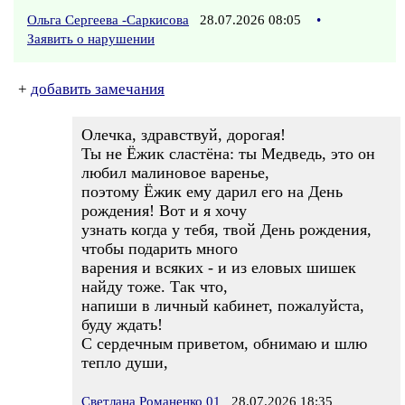
Ольга Сергеева -Саркисова
28.07.2026 08:05
•
Заявить о нарушении
+
добавить замечания
Олечка, здравствуй, дорогая!
Ты не Ёжик сластёна: ты Медведь, это он
любил малиновое варенье,
поэтому Ёжик ему дарил его на День
рождения! Вот и я хочу
узнать когда у тебя, твой День рождения,
чтобы подарить много
варения и всяких - и из еловых шишек
найду тоже. Так что,
напиши в личный кабинет, пожалуйста,
буду ждать!
С сердечным приветом, обнимаю и шлю
тепло души,
Светлана Романенко 01
28.07.2026 18:35