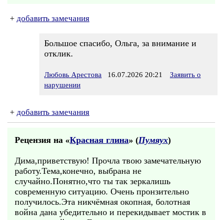
+
добавить замечания
Большое спасибо, Ольга, за внимание и
отклик.
Любовь Арестова
16.07.2026 20:21
Заявить о
нарушении
+
добавить замечания
Рецензия на «
Красная глина
» (
Пумяух
)
Дима,приветствую! Прочла твою замечательную
работу.Тема,конечно, выбрана не
случайно.Понятно,что ты так зеркалишь
современную ситуацию. Очень пронзительно
получилось.Эта никчёмная окопная, болотная
война дана убедительно и перекидывает мостик в