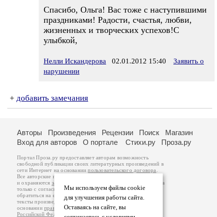
Спасибо, Ольга! Вас тоже с наступившими
праздниками! Радости, счастья, любви,
жизненных и творческих успехов!С
улыбкой,
Нелли Искандерова
02.01.2012 15:40
Заявить о
нарушении
+
добавить замечания
Авторы
Произведения
Рецензии
Поиск
Магазин
Вход для авторов
О портале
Стихи.ру
Проза.ру
Портал Проза.ру предоставляет авторам возможность
свободной публикации своих литературных произведений в
сети Интернет на основании
пользовательского договора
.
Все авторские права на произведения принадлежат авторам
и охраняются
законом
. Перепечатка произведений возможна
Мы используем файлы cookie
только с согласия его автора, к которому вы можете
обратиться на его авторской странице. Ответственность за
для улучшения работы сайта.
тексты произведений авторы несут самостоятельно на
Оставаясь на сайте, вы
основании
правил публикации
и
законодательства
Российской Федерации
. Данные пользователей