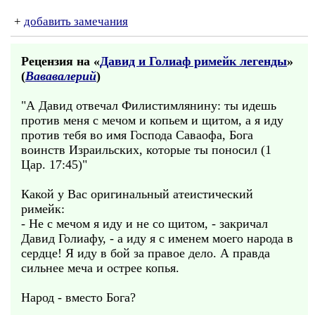
+
добавить замечания
Рецензия на «
Давид и Голиаф римейк легенды
»
(
Вававалерий
)
"А Давид отвечал Филистимлянину: ты идешь
против меня с мечом и копьем и щитом, а я иду
против тебя во имя Господа Саваофа, Бога
воинств Израильских, которые ты поносил (1
Цар. 17:45)"
Какой у Вас оригинальный атеистический
римейк:
- Не с мечом я иду и не со щитом, - закричал
Давид Голиафу, - а иду я с именем моего народа в
сердце! Я иду в бой за правое дело. А правда
сильнее меча и острее копья.
Народ - вместо Бога?