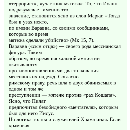
«террорист», «участник мятежа». То, что Иоанн
подразумевает именно это
значение, становится ясно из слов Марка: «Тогда
был в узах некто,
по имени Варавва, со своими сообщниками,
которые во время
мятежа сделали убийство» (Мк 15, 7).
Варавва («сын отца») — своего рода мессианская
фигура. Таким
образом, во время пасхальной амнистии
оказываются
противопоставленными два толкования
мессианских надежд. Согласно
римскому праву, речь шла о двух обвиняемых в
одном и том же
преступлении — мятеже против «рах Кошапа».
Ясно, что Пилат
предпочитал безобидного «мечтателя», которым
был для него Иисус.
Но логика толпы и служителей Храма иная. Если
храмовая