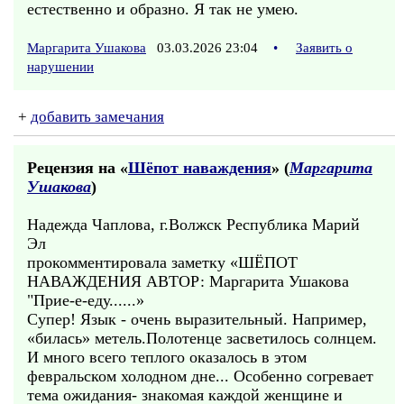
естественно и образно. Я так не умею.
Маргарита Ушакова
03.03.2026 23:04
•
Заявить о
нарушении
+
добавить замечания
Рецензия на «
Шёпот наваждения
» (
Маргарита
Ушакова
)
Надежда Чаплова, г.Волжск Республика Марий
Эл
прокомментировала заметку «ШЁПОТ
НАВАЖДЕНИЯ АВТОР: Маргарита Ушакова
"Прие-е-еду......»
Супер! Язык - очень выразительный. Например,
«билась» метель.Полотенце засветилось солнцем.
И много всего теплого оказалось в этом
февральском холодном дне... Особенно согревает
тема ожидания- знакомая каждой женщине и