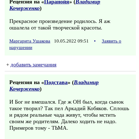
Рецензия на «
Паранойя
» (
Владимир
Кочерженко
)
Прекрасное произведение родилось. Я аж
ошалела от такой творческой красоты.
Маргарита Ушакова
10.05.2022 09:51
•
Заявить о
нарушении
+
добавить замечания
Рецензия на «
Подстава
» (
Владимир
Кочерженко
)
И Бог не вмешался. Где ж ОН был, когда сынок
такое творил? Так пел Аркадий Кобяков. Сплошь
и рядом реальные чада живут, чтобы мстить
своим же родителям. Далеко ходить не надо.
Примеров тому - ТЬМА.