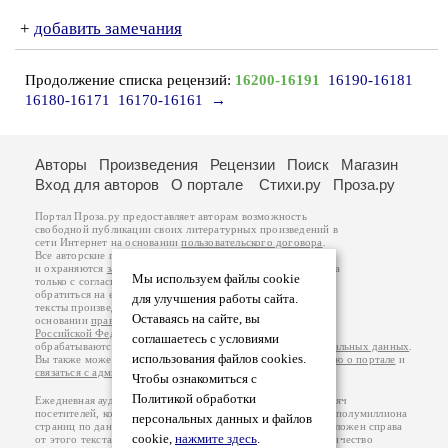
+
добавить замечания
Продолжение списка рецензий:
16200-16191
16190-16181
16180-16171
16170-16161
→
Авторы
Произведения
Рецензии
Поиск
Магазин
Вход для авторов
О портале
Стихи.ру
Проза.ру
Портал Проза.ру предоставляет авторам возможность
свободной публикации своих литературных произведений в
сети Интернет на основании
пользовательского договора
.
Все авторские права на произведения принадлежат авторам
и охраняются
законом
. Перепечатка произведений возможна
Мы используем файлы cookie
только с согласия его автора, к которому вы можете
обратиться на его авторской странице. Ответственность за
для улучшения работы сайта.
тексты произведений авторы несут самостоятельно на
Оставаясь на сайте, вы
основании
правил публикации
и
законодательства
Российской Федерации
. Данные пользователей
соглашаетесь с условиями
обрабатываются на основании
Политики обработки персональных данных
.
использования файлов cookies.
Вы также можете посмотреть более подробную
информацию о портале
и
связаться с администрацией
.
Чтобы ознакомиться с
Политикой обработки
Ежедневная аудитория портала Проза.ру – порядка 100 тысяч
посетителей, которые в общей сумме просматривают более полумиллиона
персональных данных и файлов
страниц по данным счетчика посещаемости, который расположен справа
cookie,
нажмите здесь
.
от этого текста. В каждой графе указано по две цифры: количество