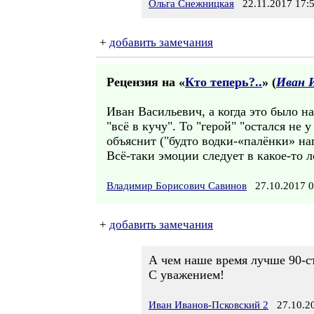
Ольга Снежницкая
22.11.2017 17:
+
добавить замечания
Рецензия на «
Кто теперь?..
» (
Иван 
Иван Васильевич, а когда это было на
"всё в кучу". То "герой" "остался не 
объяснит ("будто водки-«палёнки» на
Всё-таки эмоции следует в какое-то л
Владимир Борисович Савинов
27.10.2017 
+
добавить замечания
А чем наше время лучше 90-ст
С уважением!
Иван Иванов-Псковский 2
27.10.20