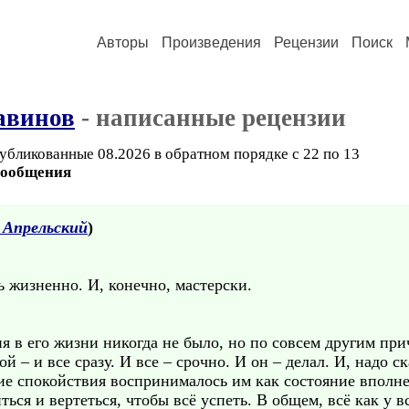
Авторы
Произведения
Рецензии
Поиск
авинов
- написанные рецензии
убликованные 08.2026 в обратном порядке с 22 по 13
сообщения
 Апрельский
)
ь жизненно. И, конечно, мастерски.
я в его жизни никогда не было, но по совсем другим пр
рой – и все сразу. И все – срочно. И он – делал. И, надо 
вие спокойствия воспринималось им как состояние вполне
иться и вертеться, чтобы всё успеть. В общем, всё как у 