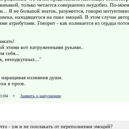
никакой, только читается совершенно неудобно. По-моему,
ли... Я не большой знаток, разумеется, говорю интуитивн
ловека, находящегося на пике эмоций. В этом случае авто
и атрибутами. Говорит - как изливается из сердца поток
лакать!
ной этими вот натруженными руками..
я себя...
х, неподкупных..."
е наращивая излияния души.
хи в прозе.
01:04
•
Заявить о нарушении
 что - уж и не поплакать от переполнения эмоций?