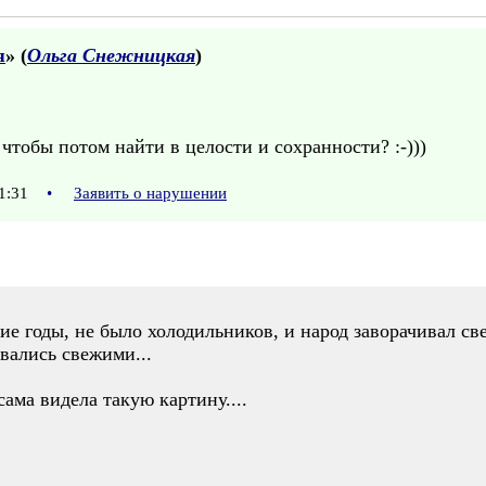
я
» (
Ольга Снежницкая
)
 чтобы потом найти в целости и сохранности? :-)))
11:31
•
Заявить о нарушении
кие годы, не было холодильников, и народ заворачивал с
вались свежими...
сама видела такую картину....