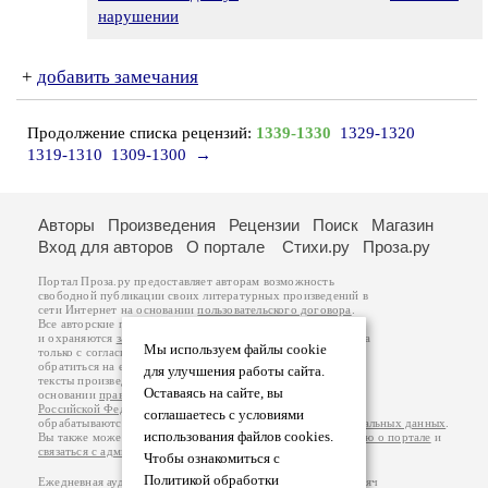
нарушении
+
добавить замечания
Продолжение списка рецензий:
1339-1330
1329-1320
1319-1310
1309-1300
→
Авторы
Произведения
Рецензии
Поиск
Магазин
Вход для авторов
О портале
Стихи.ру
Проза.ру
Портал Проза.ру предоставляет авторам возможность
свободной публикации своих литературных произведений в
сети Интернет на основании
пользовательского договора
.
Все авторские права на произведения принадлежат авторам
и охраняются
законом
. Перепечатка произведений возможна
Мы используем файлы cookie
только с согласия его автора, к которому вы можете
обратиться на его авторской странице. Ответственность за
для улучшения работы сайта.
тексты произведений авторы несут самостоятельно на
Оставаясь на сайте, вы
основании
правил публикации
и
законодательства
Российской Федерации
. Данные пользователей
соглашаетесь с условиями
обрабатываются на основании
Политики обработки персональных данных
.
использования файлов cookies.
Вы также можете посмотреть более подробную
информацию о портале
и
связаться с администрацией
.
Чтобы ознакомиться с
Политикой обработки
Ежедневная аудитория портала Проза.ру – порядка 100 тысяч