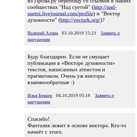
из Прозы.ру перепощу со ссылкой в наших
сообществах "Над суетой" (
http://nad-
suetoi.livejournal.com/profile
) и "Вектор
духовности" (
http://vectork.org/
)?
Валерий Аллин
03.10.2019 15:23
Заявить о
нарушении
Буду благодарен. Если не смущает
публикация в «Векторе духовности»
текстов, написанных атеистом и
прагматиком. Очень уж векторы
взаимнообратные :)
Илья Беккер
04.10.2019 05:18
Заявить о
нарушении
Спасибо!
Фантазия лежит в основе вектора. Кто-то
начнёт с этого.