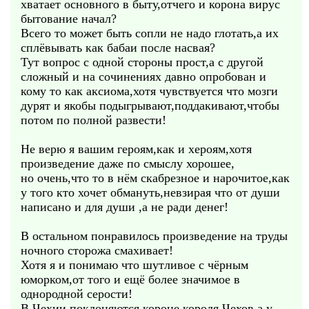
хватает основного в быту,отчего и корона вирус
бытование начал?
Всего то может быть сопли не надо глотать,а их
сплёвывать как бабаи после насвая?
Тут вопрос с одной стороны прост,а с другой
сложный и на сочинениях давно опробован и
кому то как аксиома,хотя чувствуется что мозги
дурят и якобы подыгрывают,поддакивают,чтобы
потом по полной развести!
Не верю я вашим героям,как и хероям,хотя
произведение даже по смыслу хорошее,
но очень,что то в нём скабрезное и нарочитое,как
у того кто хочет обмануть,невзирая что от души
написано и для души ,а не ради денег!
В остальном понравилось произведение на труды
ночного сторожа смахивает!
Хотя я и понимаю что шутливое с чёрным
юморком,от того и ещё более значимое в
однородной серости!
В Чехии поклоняются короне короля Чехов,а у