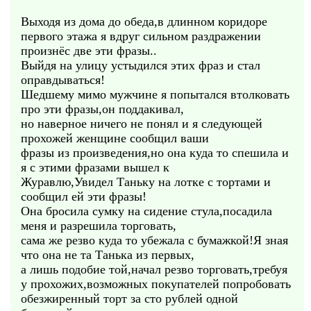
Выходя из дома до обеда,в длинном коридоре
первого этажа я вдруг сильном раздражении
произнёс две эти фразы..
Выйдя на улицу устыдился этих фраз и стал
оправдываться!
Шедшему мимо мужчине я попытался втолковать
про эти фразы,он поддакивал,
но наверное ничего не понял и я следующей
прохожей женщине сообщил ваши
фразы из произведения,но она куда то спешила и
я с этими фразами вышел к
Журавлю,Увидел Таньку на лотке с тортами и
сообщил ей эти фразы!
Она бросила сумку на сидение стула,посадила
меня и разрешила торговать,
сама же резво куда то убежала с бумажкой!Я зная
что она не та Танька из первых,
а лишь подобие той,начал резво торговать,требуя
у прохожих,возможных покупателей попробовать
обезжиренный торт за сто рублей одной