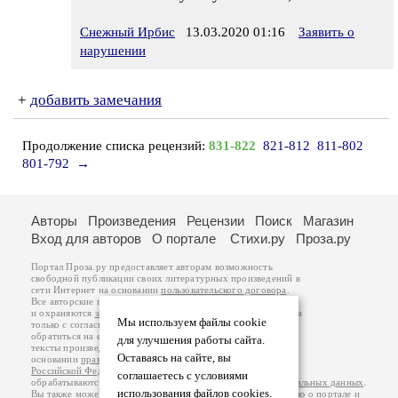
Снежный Ирбис
13.03.2020 01:16
Заявить о
нарушении
+
добавить замечания
Продолжение списка рецензий:
831-822
821-812
811-802
801-792
→
Авторы
Произведения
Рецензии
Поиск
Магазин
Вход для авторов
О портале
Стихи.ру
Проза.ру
Портал Проза.ру предоставляет авторам возможность
свободной публикации своих литературных произведений в
сети Интернет на основании
пользовательского договора
.
Все авторские права на произведения принадлежат авторам
и охраняются
законом
. Перепечатка произведений возможна
Мы используем файлы cookie
только с согласия его автора, к которому вы можете
обратиться на его авторской странице. Ответственность за
для улучшения работы сайта.
тексты произведений авторы несут самостоятельно на
Оставаясь на сайте, вы
основании
правил публикации
и
законодательства
Российской Федерации
. Данные пользователей
соглашаетесь с условиями
обрабатываются на основании
Политики обработки персональных данных
.
использования файлов cookies.
Вы также можете посмотреть более подробную
информацию о портале
и