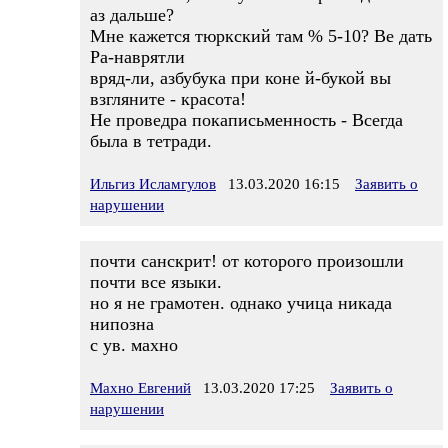
аз дальше?
Мне кажется тюркский там % 5-10? Ве дать
Ра-наврятли
вряд-ли, азбубука при коне й-букой вы
взгляните - красота!
Не проведра покаписьменность - Всегда
была в тетради.
Ильгиз Исламгулов
13.03.2020 16:15
Заявить о
нарушении
почти санскрит! от которого произошли
почти все языки.
но я не грамотен. однако учица никада
нипозна
с ув. махно
Махно Евгений
13.03.2020 17:25
Заявить о
нарушении