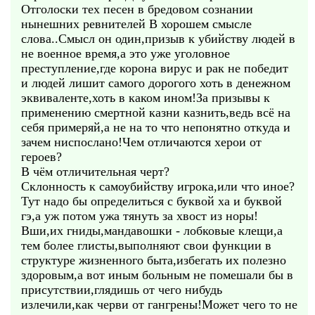
Отголоски тех песен в бредовом сознании
нынешних ревнителей В хорошем смысле
слова..Смысл он один,призыв к убийству людей в
не военное время,а это уже уголовное
преступление,где корона вирус и рак не победит
и людей лишит самого дорогого хоть в денежном
эквиваленте,хоть в каком ином!За призывы к
применению смертной казни казнить,ведь всё на
себя примеряй,а не на то что непонятно откуда и
зачем ниспослано!Чем отличаются херои от
героев?
В чём отличительная черт?
Склонность к самоубийству игрока,или что иное?
Тут надо бы определиться с буквой ха и буквой
гэ,а уж потом ужа тянуть за хвост из норы!
Вши,их гниды,мандавошки - лобковые клещи,а
тем более глисты,выполняют свои функции в
структуре жизненного быта,избегать их полезно
здоровым,а вот иным больным не помешали бы в
присутствии,глядишь от чего нибудь
излечили,как черви от гангрены!Может чего то не