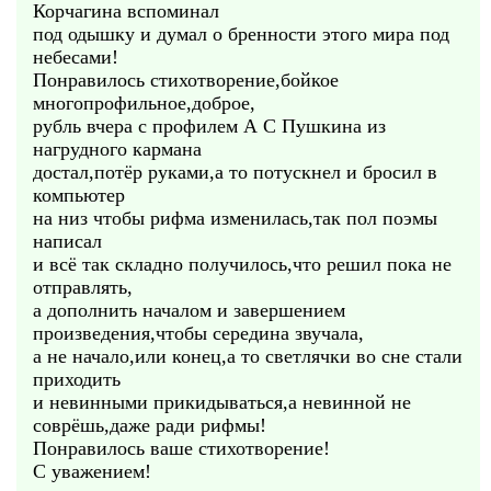
Корчагина вспоминал
под одышку и думал о бренности этого мира под
небесами!
Понравилось стихотворение,бойкое
многопрофильное,доброе,
рубль вчера с профилем А С Пушкина из
нагрудного кармана
достал,потёр руками,а то потускнел и бросил в
компьютер
на низ чтобы рифма изменилась,так пол поэмы
написал
и всё так складно получилось,что решил пока не
отправлять,
а дополнить началом и завершением
произведения,чтобы середина звучала,
а не начало,или конец,а то светлячки во сне стали
приходить
и невинными прикидываться,а невинной не
соврёшь,даже ради рифмы!
Понравилось ваше стихотворение!
С уважением!