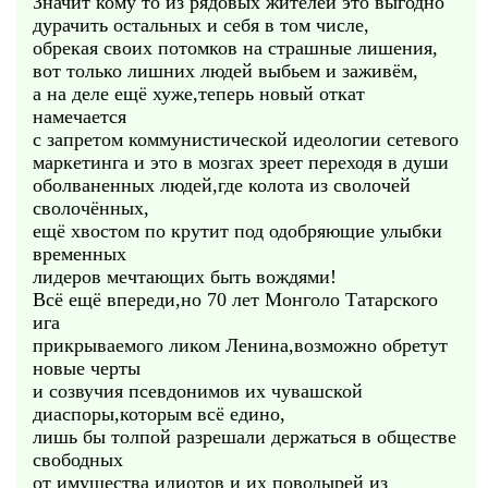
Значит кому то из рядовых жителей это выгодно
дурачить остальных и себя в том числе,
обрекая своих потомков на страшные лишения,
вот только лишних людей выбьем и заживём,
а на деле ещё хуже,теперь новый откат
намечается
с запретом коммунистической идеологии сетевого
маркетинга и это в мозгах зреет переходя в души
оболваненных людей,где колота из сволочей
сволочённых,
ещё хвостом по крутит под одобряющие улыбки
временных
лидеров мечтающих быть вождями!
Всё ещё впереди,но 70 лет Монголо Татарского
ига
прикрываемого ликом Ленина,возможно обретут
новые черты
и созвучия псевдонимов их чувашской
диаспоры,которым всё едино,
лишь бы толпой разрешали держаться в обществе
свободных
от имущества идиотов и их поводырей из