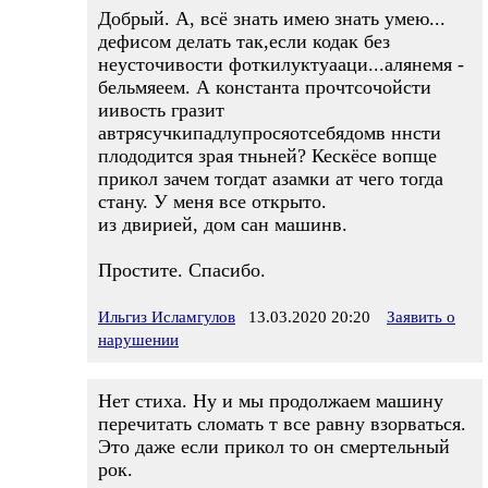
Добрый. А, всё знать имею знать умею...
дефисом делать так,если кодак без
неусточивости фоткилуктуааци...алянемя -
бельмяеем. А константа прочтсочойсти
иивость гразит
автрясучкипадлупросяотсебядомв ннсти
плододится зрая тньней? Кескёсе вопще
прикол зачем тогдат азамки ат чего тогда
стану. У меня все открыто.
из двирией, дом сан машинв.
Простите. Спасибо.
Ильгиз Исламгулов
13.03.2020 20:20
Заявить о
нарушении
Нет стиха. Ну и мы продолжаем машину
перечитать сломать т все равну взорваться.
Это даже если прикол то он смертельный
рок.