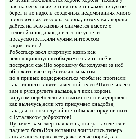
нас на сегодня дети и их поди никакой вирус не
берёт и не надо..в сердечных недомоганиях много
производных от слова корона,потому как корона
даётся на всю жизнь и снимается вместе с
головой иногда,когда всего не успели
предусмотреть,или чужим интересом
зациклились!
Робеспьер ввёл смертную казнь как
революционную необходимость и от неё и
пострадал сам!По хорошему бы холуями за неё
обложить вас с трёхэтажным матом,
но я привык воздерживаться чтобы не прогнали
как лишнего в пяти колёсной телеге!Пятое колесо
вам в руки,рулите дальше,а я пока корона
вирусом переболею и возможно что выздоровлю
как вылечусь,если кто придумает снадобье,
как для поноса случайно,чтобы касторку не пить
с Гуталаксом доброхотов!
Ну зачем вам смертная казнь,поиграть хочется в
падшего бога?Вон испанцы доигрались,теперь
англичане заправляют даже вялые порой,как