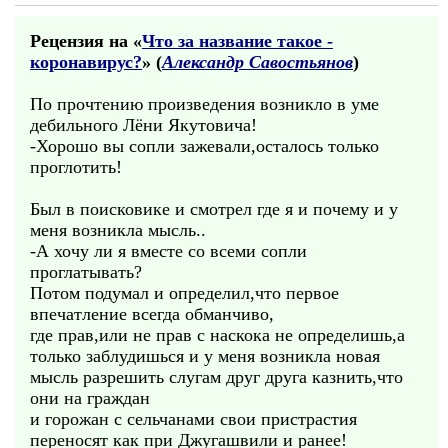
Рецензия на «
Что за название такое -
коронавирус?
» (
Александр Савостьянов
)
По прочтению произведения возникло в уме
дебильного Лёни Якутовича!
-Хорошо вы сопли зажевали,осталось только
проглотить!
Был в поисковике и смотрел где я и почему и у
меня возникла мысль..
-А хочу ли я вместе со всеми сопли
проглатывать?
Потом подумал и определил,что первое
впечатление всегда обманчиво,
где прав,или не прав с наскока не определишь,а
только заблудишься и у меня возникла новая
мысль разрешить слугам друг друга казнить,что
они на граждан
и горожан с сельчанами свои пристрастия
переносят как при Джугашвили и ранее!