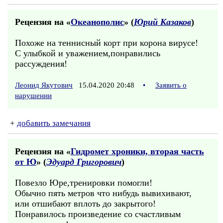
Рецензия на «
Океанополис
» (
Юрий Казаков
)
Похоже на теннисный корт при корона вирусе!
С улыбкой и уважением,понравились
рассуждения!
Леонид Якутович
15.04.2020 20:48
•
Заявить о
нарушении
+
добавить замечания
Рецензия на «
Гидромет хроники, вторая часть
от Ю
» (
Эдуард Григорович
)
Повезло Юре,тренировки помогли!
Обычно пять метров что нибудь вывихивают,
или отшибают вплоть до закрытого!
Понравилось произведение со счастливым