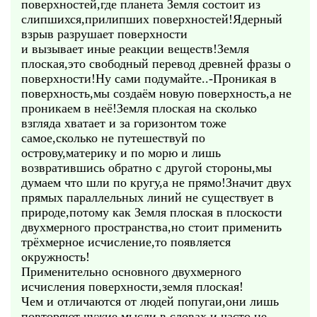
поверхностей,где планета Земля состоит из
слипшихся,прилипших поверхностей!Ядерный
взрыв разрушает поверхности
и вызывает иные реакции веществ!Земля
плоская,это свободный перевод древней фразы о
поверхности!Ну сами подумайте..-Проникая в
поверхность,мы создаём новую поверхность,а не
проникаем в неё!Земля плоская на сколько
взгляда хватает и за горизонтом тоже
самое,сколько не путешествуй по
острову,материку и по морю и лишь
возвратившись обратно с другой стороны,мы
думаем что шли по кругу,а не прямо!Значит двух
прямых параллельных линий не существует в
природе,потому как Земля плоская в плоскости
двухмерного пространства,но стоит применить
трёхмерное исчисление,то появляется
окружность!
Применительно основного двухмерного
исчисления поверхности,земля плоская!
Чем и отличаются от людей попугаи,они лишь
повторяют чужие мысли в словах и часто не