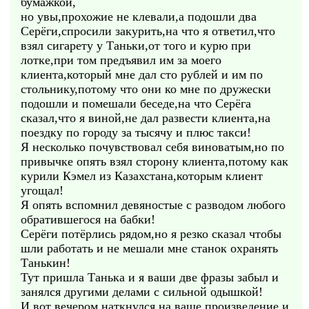
бумажкой,
но увы,прохожие не клевали,а подошли два
Серёги,спросили закурить,на что я ответил,что
взял сигарету у Таньки,от того и курю при
лотке,при том предъявил им за моего
клиента,который мне дал сто рублей и им по
стольнику,потому что они ко мне по дружески
подошли и помешали беседе,на что Серёга
сказал,что я виной,не дал развести клиента,на
поездку по городу за тысячу и плюс такси!
Я несколько почувствовал себя виноватым,но по
привычке опять взял сторону клиента,потому как
курили Кэмел из Казахстана,которым клиент
угощал!
Я опять вспомнил девяностые с разводом любого
обратившегося на бабки!
Серёги потёрлись рядом,но я резко сказал чтобы
шли работать и не мешали мне станок охранять
Танькин!
Тут пришла Танька и я ваши две фразы забыл и
занялся другими делами с сильной одышкой!
И вот вечером наткнулся на ваше произведение и