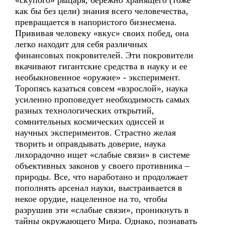
«скупого» рыцаря, бережно хранящего (тоже
как бы без цели) знания всего человечества,
превращается в напористого бизнесмена.
Прививая человеку «вкус» своих побед, она
легко находит для себя различных
финансовых покровителей. Эти покровители
вкачивают гигантские средства в науку и ее
необыкновенное «оружие» - эксперимент.
Торопясь казаться совсем «взрослой», наука
усиленно проповедует необходимость самых
разных технологических открытий,
сомнительных космических одиссей и
научных экспериментов. Страстно желая
творить и оправдывать доверие, наука
лихорадочно ищет «слабые связи» в системе
объективных законов у своего противника –
природы. Все, что наработано и продолжает
пополнять арсенал науки, выстраивается в
некое орудие, нацеленное на то, чтобы
разрушив эти «слабые связи», проникнуть в
тайны окружающего Мира. Однако, познавать