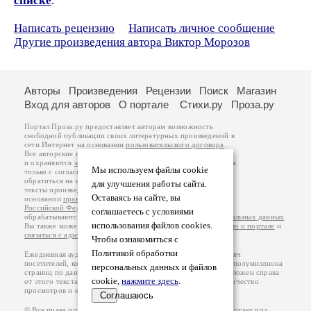
списке
.
Написать рецензию
Написать личное сообщение
Другие произведения автора Виктор Морозов
Авторы
Произведения
Рецензии
Поиск
Магазин
Вход для авторов
О портале
Стихи.ру
Проза.ру
Портал Проза.ру предоставляет авторам возможность
свободной публикации своих литературных произведений в
сети Интернет на основании
пользовательского договора
.
Все авторские права на произведения принадлежат авторам
и охраняются
законом
. Перепечатка произведений возможна
Мы используем файлы cookie
только с согласия его автора, к которому вы можете
обратиться на его авторской странице. Ответственность за
для улучшения работы сайта.
тексты произведений авторы несут самостоятельно на
Оставаясь на сайте, вы
основании
правил публикации
и
законодательства
Российской Федерации
. Данные пользователей
соглашаетесь с условиями
обрабатываются на основании
Политики обработки персональных данных
.
использования файлов cookies.
Вы также можете посмотреть более подробную
информацию о портале
и
связаться с администрацией
.
Чтобы ознакомиться с
Политикой обработки
Ежедневная аудитория портала Проза.ру – порядка 100 тысяч
посетителей, которые в общей сумме просматривают более полумиллиона
персональных данных и файлов
страниц по данным счетчика посещаемости, который расположен справа
cookie,
нажмите здесь
.
от этого текста. В каждой графе указано по две цифры: количество
просмотров и количество посетителей.
Соглашаюсь
© Все права принадлежат авторам, 2000-2026. Портал работает под