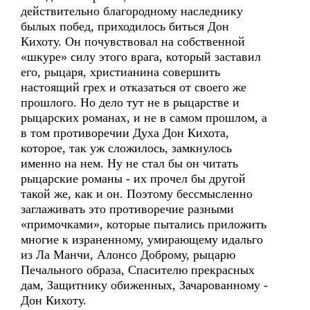
действительно благородному наследнику
былых побед, приходилось биться Дон
Кихоту. Он почувствовал на собственной
«шкуре» силу этого врага, который заставил
его, рыцаря, христианина совершить
настоящий грех и отказаться от своего же
прошлого. Но дело тут не в рыцарстве и
рыцарских романах, и не в самом прошлом, а
в том противоречии Духа Дон Кихота,
которое, так уж сложилось, замкнулось
именно на нем. Ну не стал бы он читать
рыцарские романы - их прочел бы другой
такой же, как и он. Поэтому бессмысленно
заглаживать это противоречие разными
«примочками», которые пытались приложить
многие к израненному, умирающему идальго
из Ла Манчи, Алонсо Доброму, рыцарю
Печального образа, Спасителю прекрасных
дам, Защитнику обиженных, Зачарованному -
Дон Кихоту.