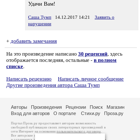
Удачи Вам!
Саша Тумп
14.12.2017 14:21
Заявить о
нарушении
+
добавить замечания
На это произведение написано
30 рецензий
, здесь
отображается последняя, остальные -
в полном
списке
.
Написать рецензию
Написать личное сообщение
Другие произведения автора Саша Тумп
Авторы
Произведения
Рецензии
Поиск
Магазин
Вход для авторов
О портале
Стихи.ру
Проза.ру
Портал Проза.ру предоставляет авторам возможность
свободной публикации своих литературных произведений в
сети Интернет на основании
пользовательского договора
.
Все авторские права на произведения принадлежат авторам
и охраняются
законом
. Перепечатка произведений возможна