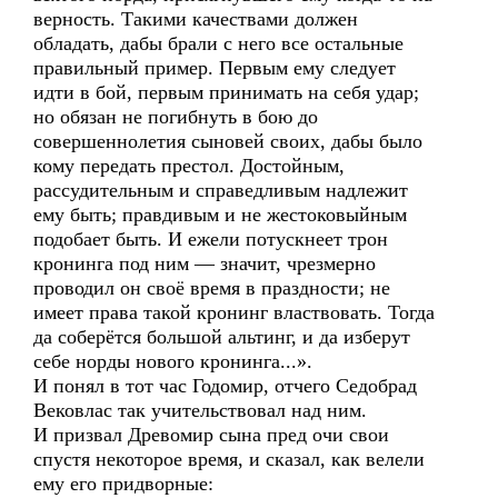
верность. Такими качествами должен
обладать, дабы брали с него все остальные
правильный пример. Первым ему следует
идти в бой, первым принимать на себя удар;
но обязан не погибнуть в бою до
совершеннолетия сыновей своих, дабы было
кому передать престол. Достойным,
рассудительным и справедливым надлежит
ему быть; правдивым и не жестоковыйным
подобает быть. И ежели потускнеет трон
кронинга под ним — значит, чрезмерно
проводил он своё время в праздности; не
имеет права такой кронинг властвовать. Тогда
да соберётся большой альтинг, и да изберут
себе норды нового кронинга...».
И понял в тот час Годомир, отчего Седобрад
Вековлас так учительствовал над ним.
И призвал Древомир сына пред очи свои
спустя некоторое время, и сказал, как велели
ему его придворные: