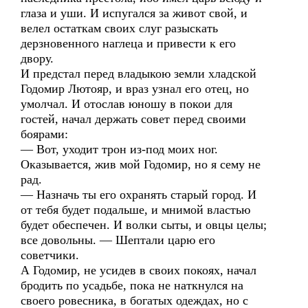
глаза и уши. И испугался за живот свой, и
велел остаткам своих слуг разыскать
дерзновенного наглеца и привести к его
двору.
И предстал перед владыкою земли хладской
Годомир Лютояр, и враз узнал его отец, но
умолчал. И отослав юношу в покои для
гостей, начал держать совет перед своими
боярами:
— Вот, уходит трон из-под моих ног.
Оказывается, жив мой Годомир, но я сему не
рад.
— Назначь ты его охранять старый город. И
от тебя будет подальше, и мнимой властью
будет обеспечен. И волки сыты, и овцы целы;
все довольны. — Шептали царю его
советчики.
А Годомир, не усидев в своих покоях, начал
бродить по усадьбе, пока не наткнулся на
своего ровесника, в богатых одеждах, но с