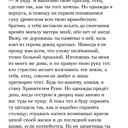
— Я уйду. Я выполню твою просьбу, отец;
сделаю так, как ты того хочешь. Но однажды я
вернусь, и повешу на первом попавшемся
суку древесном всю твою мракобесную
братию, а тебя заставлю искать до скончания
времён могилу матери моей, ибо нет её нигде.
Вижу, не дорожишь ты памятью о ней, коль
взял из терема девиц красных. Никогда я не
прощу вам всем, что ухожу оплёванный,
точно больной проказой. Изгоняешь ты меня
из моего же дома, и по правую твою руку тот,
кто страстно желает возглавить эти земли, а
тебя, отец, совсем не любит и лишь
притворно чтит. Будь по-вашему, князья, я
стану Хранителем Руин. Но однажды придёт
день, когда отстрою я дворец наш заново и
вас туда не пущу. А пока что я буду охранять
ту цитадель так, как и надобно охранять
столицу; отражать натиск возможных врагов
ценой своей жизни и до последней капли
крови, если потребуется. Но не запретишь ты