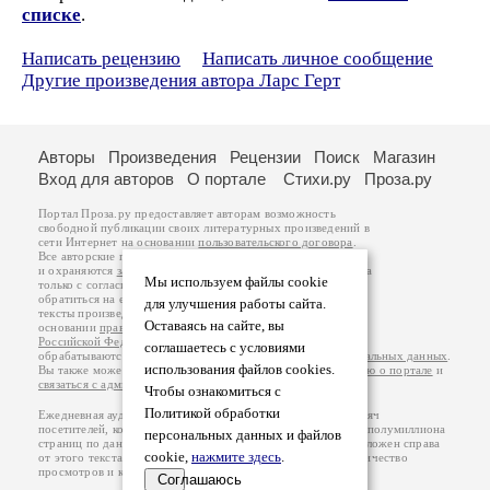
списке
.
Написать рецензию
Написать личное сообщение
Другие произведения автора Ларс Герт
Авторы
Произведения
Рецензии
Поиск
Магазин
Вход для авторов
О портале
Стихи.ру
Проза.ру
Портал Проза.ру предоставляет авторам возможность
свободной публикации своих литературных произведений в
сети Интернет на основании
пользовательского договора
.
Все авторские права на произведения принадлежат авторам
и охраняются
законом
. Перепечатка произведений возможна
Мы используем файлы cookie
только с согласия его автора, к которому вы можете
обратиться на его авторской странице. Ответственность за
для улучшения работы сайта.
тексты произведений авторы несут самостоятельно на
Оставаясь на сайте, вы
основании
правил публикации
и
законодательства
Российской Федерации
. Данные пользователей
соглашаетесь с условиями
обрабатываются на основании
Политики обработки персональных данных
.
использования файлов cookies.
Вы также можете посмотреть более подробную
информацию о портале
и
связаться с администрацией
.
Чтобы ознакомиться с
Политикой обработки
Ежедневная аудитория портала Проза.ру – порядка 100 тысяч
посетителей, которые в общей сумме просматривают более полумиллиона
персональных данных и файлов
страниц по данным счетчика посещаемости, который расположен справа
cookie,
нажмите здесь
.
от этого текста. В каждой графе указано по две цифры: количество
просмотров и количество посетителей.
Соглашаюсь