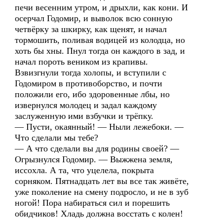
печи весенним утром, и дрыхли, как кони. И
осерчал Годомир, и выволок всю сонную
четвёрку за шкирку, как щенят, и начал
тормошить, поливая водицей из колодца, но
хоть бы хны. Пнул тогда он каждого в зад, и
начал пороть веником из крапивы.
Взвизгнули тогда холопы, и вступили с
Годомиром в противоборство, и почти
положили его, ибо здоровенные лбы, но
извернулся молодец и задал каждому
заслуженную ими взбучки и трёпку.
— Пусти, окаянный! — Ныли лежебоки. —
Что сделали мы тебе?
— А что сделали вы для родины своей? —
Огрызнулся Годомир. — Выжжена земля,
иссохла. А та, что уцелела, покрыта
сорняком. Пятнадцать лет вы все так живёте,
уже поколение на смену подросло, и не в зуб
ногой! Пора набираться сил и порешить
обидчиков! Хладь должна восстать с колен!