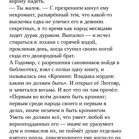
корону надеть.
— Ты жалок. — С презрением кинул ему
некромант, разъярённый тем, что какой-то
выскочка едва не уличил его в деяниях
секретных, в то время как народ месяцами
ходит дурак дураком. Выпалил — и исчез
стираться в лохани с горячей водой,
проклиная день, когда ступил своею ногой
сюда его двоюродный брат.
А Годомир, с разрешения сановников войдя в
библиотеку, взял с полки одну книгу, и
называлась она «Кронинг. Владыка нордов:
каким он должен быть». И открыл её Лютояр,
и зачитался весьма. И вот что он там прочёл:
«Первым во всём должен быть кронинг;
первым среди народа своего и первым в
делах, иначе незачем и быть кронингом.
Уметь он должен всё, что умеет любой из
верноподданных его — иначе не уразумеет
дум и помыслов их, не поймёт души отдельно
взятого норда, присягнувшего ему когда-то на