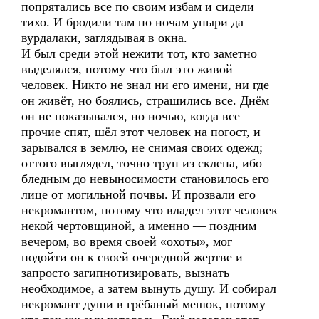
попрятались все по своим избам и сидели
тихо. И бродили там по ночам упыри да
вурдалаки, заглядывая в окна.
И был среди этой нежити тот, кто заметно
выделялся, потому что был это живой
человек. Никто не знал ни его имени, ни где
он живёт, но боялись, страшились все. Днём
он не показывался, но ночью, когда все
прочие спят, шёл этот человек на погост, и
зарывался в землю, не снимая своих одежд;
оттого выглядел, точно труп из склепа, ибо
бледным до невыносимости становилось его
лице от могильной почвы. И прозвали его
некромантом, потому что владел этот человек
некой чертовщиной, а именно — поздним
вечером, во время своей «охоты», мог
подойти он к своей очередной жертве и
запросто загипнотизировать, вызнать
необходимое, а затем вынуть душу. И собирал
некромант души в грёбаный мешок, потому