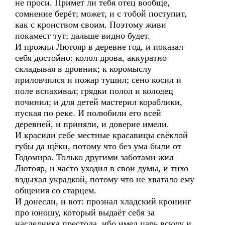
не проси. Примет ли тебя отец вообще,
сомнение берёт; может, и с тобой поступит,
как с кронством своим. Поэтому живи
покамест тут; дальше видно будет.
И прожил Лютояр в деревне год, и показал
себя достойно: колол дрова, аккуратно
складывая в дровник; к коромыслу
приловчился и пожар тушил; сено косил и
поле вспахивал; грядки полол и колодец
починил; и для детей мастерил кораблики,
пуская по реке. И полюбили его всей
деревней, и приняли, и доверие имели.
И красили себе местные красавицы свёклой
губы да щёки, потому что без ума были от
Годомира. Только другими заботами жил
Лютояр, и часто уходил в свои думы, и тихо
вздыхал украдкой, потому что не хватало ему
общения со старцем.
И донесли, и вот: прознал хладский кронинг
про юношу, который выдаёт себя за
наследника престола, ибо имел царь всюду и