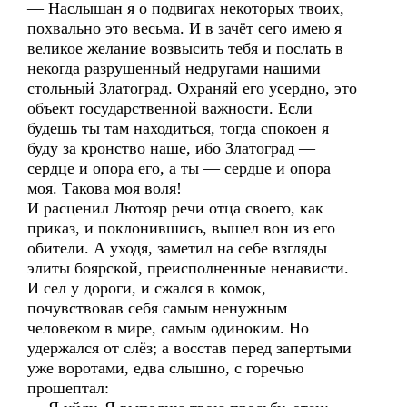
— Наслышан я о подвигах некоторых твоих,
похвально это весьма. И в зачёт сего имею я
великое желание возвысить тебя и послать в
некогда разрушенный недругами нашими
стольный Златоград. Охраняй его усердно, это
объект государственной важности. Если
будешь ты там находиться, тогда спокоен я
буду за кронство наше, ибо Златоград —
сердце и опора его, а ты — сердце и опора
моя. Такова моя воля!
И расценил Лютояр речи отца своего, как
приказ, и поклонившись, вышел вон из его
обители. А уходя, заметил на себе взгляды
элиты боярской, преисполненные ненависти.
И сел у дороги, и сжался в комок,
почувствовав себя самым ненужным
человеком в мире, самым одиноким. Но
удержался от слёз; а восстав перед запертыми
уже воротами, едва слышно, с горечью
прошептал: