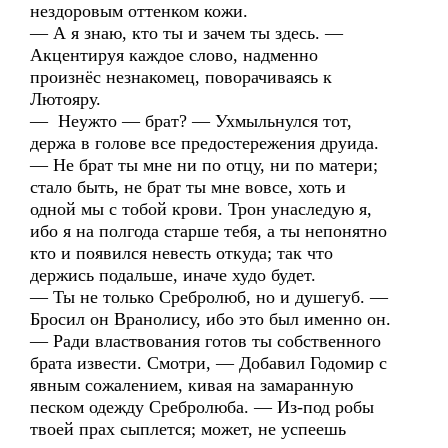
нездоровым оттенком кожи.
— А я знаю, кто ты и зачем ты здесь. —
Акцентируя каждое слово, надменно
произнёс незнакомец, поворачиваясь к
Лютояру.
— Неужто — брат? — Ухмыльнулся тот,
держа в голове все предостережения друида.
— Не брат ты мне ни по отцу, ни по матери;
стало быть, не брат ты мне вовсе, хоть и
одной мы с тобой крови. Трон унаследую я,
ибо я на полгода старше тебя, а ты непонятно
кто и появился невесть откуда; так что
держись подальше, иначе худо будет.
— Ты не только Сребролюб, но и душегуб. —
Бросил он Вранолису, ибо это был именно он.
— Ради властвования готов ты собственного
брата извести. Смотри, — Добавил Годомир с
явным сожалением, кивая на замаранную
песком одежду Сребролюба. — Из-под робы
твоей прах сыплется; может, не успеешь