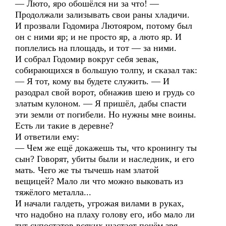
— Люто, яро обошёлся ни за что! —
Продолжали зализывать свои раны хладичи.
И прозвали Годомира Лютояром, потому был
он с ними яр; и не просто яр, а люто яр. И
поплелись на площадь, и тот — за ними.
И собрал Годомир вокруг себя зевак,
собирающихся в большую толпу, и сказал так:
— Я тот, кому вы будете служить. — И
разодрал свой ворот, обнажив шею и грудь со
златым кулоном. — Я пришёл, дабы спасти
эти земли от погибели. Но нужны мне воины.
Есть ли такие в деревне?
И ответили ему:
— Чем же ещё докажешь ты, что кронингу ты
сын? Говорят, убиты были и наследник, и его
мать. Чего же ты тычешь нам златой
вещицей? Мало ли что можно выковать из
тяжёлого металла...
И начали галдеть, угрожая вилами в руках,
что надобно на плаху голову его, ибо мало ли
тут супостатов всяких шастает почём зря.