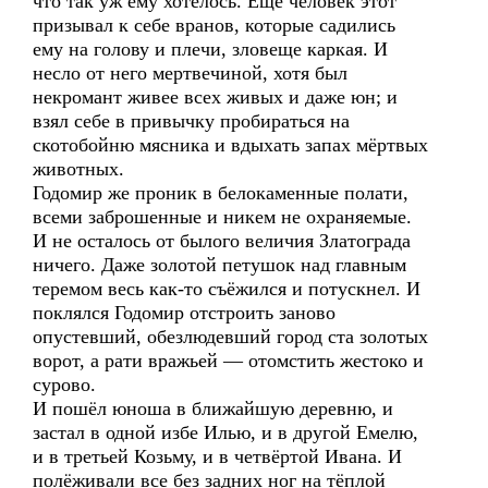
что так уж ему хотелось. Ещё человек этот
призывал к себе вранов, которые садились
ему на голову и плечи, зловеще каркая. И
несло от него мертвечиной, хотя был
некромант живее всех живых и даже юн; и
взял себе в привычку пробираться на
скотобойню мясника и вдыхать запах мёртвых
животных.
Годомир же проник в белокаменные полати,
всеми заброшенные и никем не охраняемые.
И не осталось от былого величия Златограда
ничего. Даже золотой петушок над главным
теремом весь как-то съёжился и потускнел. И
поклялся Годомир отстроить заново
опустевший, обезлюдевший город ста золотых
ворот, а рати вражьей — отомстить жестоко и
сурово.
И пошёл юноша в ближайшую деревню, и
застал в одной избе Илью, и в другой Емелю,
и в третьей Козьму, и в четвёртой Ивана. И
полёживали все без задних ног на тёплой