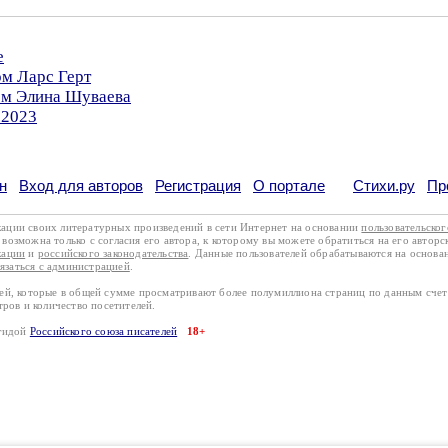
е
ом Ларс Герт
ром Элина Шуваева
.2023
н
Вход для авторов
Регистрация
О портале
Стихи.ру
Пр
кации своих литературных произведений в сети Интернет на основании
пользовательско
возможна только с согласия его автора, к которому вы можете обратиться на его авторс
кации
и
российского законодательства
. Данные пользователей обрабатываются на основ
вязаться с администрацией
.
лей, которые в общей сумме просматривают более полумиллиона страниц по данным сче
тров и количество посетителей.
эгидой
Российского союза писателей
18+