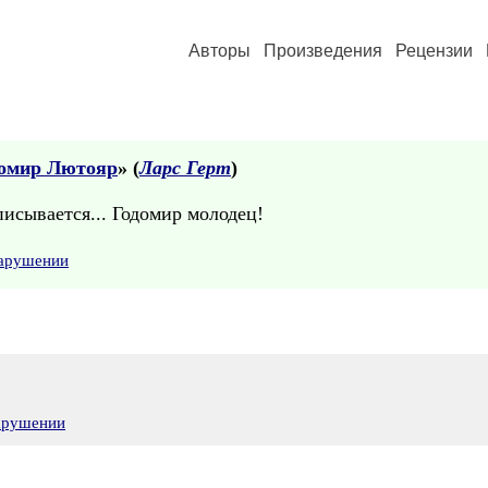
Авторы
Произведения
Рецензии
одомир Лютояр
» (
Ларс Герт
)
исывается... Годомир молодец!
нарушении
нарушении