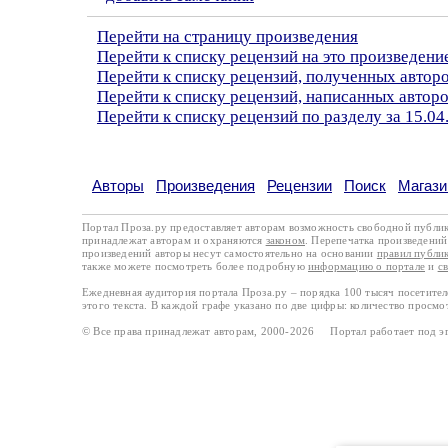
Перейти на страницу произведения
Перейти к списку рецензий на это произведени
Перейти к списку рецензий, полученных автор
Перейти к списку рецензий, написанных авто
Перейти к списку рецензий по разделу за 15.04
Авторы
Произведения
Рецензии
Поиск
Магази
Портал Проза.ру предоставляет авторам возможность свободной публи
принадлежат авторам и охраняются
законом
. Перепечатка произведений 
произведений авторы несут самостоятельно на основании
правил публи
также можете посмотреть более подробную
информацию о портале
и
с
Ежедневная аудитория портала Проза.ру – порядка 100 тысяч посетите
этого текста. В каждой графе указано по две цифры: количество просмо
© Все права принадлежат авторам, 2000-2026 Портал работает под 