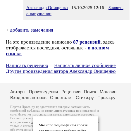
Александр Онищенко
15.10.2025 12:16
Заявить
о нарушении
+
добавить замечания
На это произведение написано
87 рецензий
, здесь
отображается последняя, остальные -
в полном
списке
.
Написать рецензию
Написать личное сообщение
Другие произведения автора Александр Онищенко
Авторы
Произведения
Рецензии
Поиск
Магазин
Вход для авторов
О портале
Стихи.ру
Проза.ру
Портал Проза.ру предоставляет авторам возможность
свободной публикации своих литературных произведений в
сети Интернет на основании
пользовательского договора
.
Все авторские права на произведения принадлежат авторам
и охраняются
законом
. Перепечатка произведений возможна
Мы используем файлы cookie
только с согласия его автора, к которому вы можете
обратиться на его авторской странице. Ответственность за