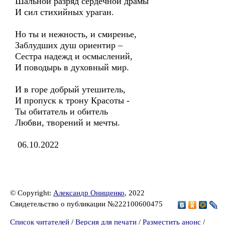
Шальной разряд сердечной драмы
И сил стихийных ураган.
Но ты и нежность, и смиренье,
Заблудших душ ориентир –
Сестра надежд и осмыслений,
И поводырь в духовный мир.
И в горе добрый утешитель,
И пропуск к трону Красоты -
Ты обитатель и обитель
Любви, творений и мечты.
06.10.2022
© Copyright:
Александр Онищенко
, 2022
Свидетельство о публикации №222100600475
Список читателей
/
Версия для печати
/
Разместить анонс
/