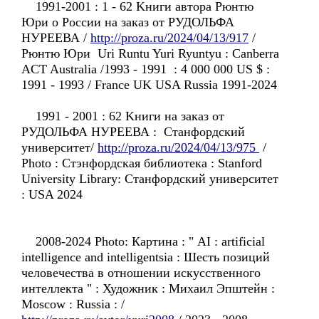
1991-2001 : 1 - 62 Kниги автора Рюнтю
Юри o России нa зaказ oт РУДОЛЬФА
НУРЕЕВА /
http://proza.ru/2024/04/13/917
/
Рюнтю Юри Uri Runtu Yuri Ryuntyu : Canberra
ACT Australia /1993 - 1991 : 4 000 000 US $ :
1991 - 1993 / France UK USA Russia 1991-2024
1991 - 2001 : 62 Kниги нa зaказ oт
РУДОЛЬФА НУРЕЕВА : Стaнфордский
университет/
http://proza.ru/2024/04/13/975
/
Photo : Стэнфордская библиотека : Stanford
University Library: Стaнфордский университет
: USA 2024
2008-2024 Photo: Картина : " AI : artificial
intelligence and intelligentsia : Шесть позиций
человечества в отношении искусственного
интеллекта " : Художник : Михаил Эпштейн :
Moscow : Russia : /