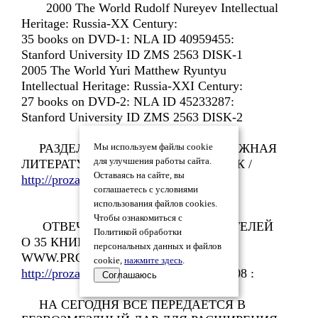
2000 The World Rudolf Nureyev Intellectual
Heritage: Russia-XX Century:
35 books on DVD-1: NLA ID 40959455:
Stanford University ID ZMS 2563 DISK-1
2005 The World Yuri Matthew Ryuntyu
Intellectual Heritage: Russia-XXI Century:
27 books on DVD-2: NLA ID 45233287:
Stanford University ID ZMS 2563 DISK-2
РАЗДЕЛ: СОВРЕМЕННАЯ ЗАРУБЕЖНАЯ
Мы используем файлы cookie
для улучшения работы сайта.
ЛИТЕРАТУРА: АВСТРАЛИЯ - XXI ВЕК /
Оставаясь на сайте, вы
http://proza.ru/2024/03/17/1291
/ :
соглашаетесь с условиями
использования файлов cookies.
Чтобы ознакомиться с
ОТВЕЧАЮ НА ВОПРОСЫ ЧИТАТЕЛЕЙ
Политикой обработки
О 35 КНИГАХ АВТОРА НА САЙТЕ
персональных данных и файлов
WWW.PROZA.RU : : Russia : /
cookie,
нажмите здесь
.
http://proza.ru/avtor/yuri2008
/ 2023 - 2008 :
Соглашаюсь
НА СЕГОДНЯ ВСЕ ПЕРЕДАЕТСЯ В