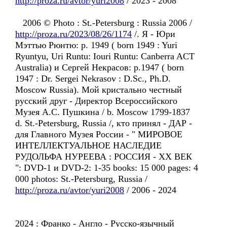
http://proza.ru/avtor/yuri2008
/ 2023 - 2008
2006 © Photo : St.-Petersburg : Russia 2006 /
http://proza.ru/2023/08/26/1174
/. Я - Юри
Мэттью Рюнтю: p. 1949 ( born 1949 : Yuri
Ryuntyu, Uri Runtu: Iouri Runtu: Canberra ACT
Australia) и Сергей Некрасов: p.1947 ( born
1947 : Dr. Sergei Nekrasov : D.Sc., Ph.D.
Moscow Russia). Mой кристально честный
русский друг - Директор Всероссийского
Музея А.С. Пушкина / b. Moscow 1799-1837
d. St.-Petersburg, Russia /, кто принял - ДАР -
для Главного Музея России - " МИРОВОЕ
ИНТЕЛЛЕКТУАЛЬНОЕ НАСЛЕДИЕ
РУДОЛЬФА НУРЕЕВА : РОССИЯ - ХХ ВЕК
": DVD-1 и DVD-2: 1-35 books: 15 000 pages: 4
000 photos: St.-Petersburg, Russia /
http://proza.ru/avtor/yuri2008
/ 2006 - 2024
2024 : Франко - Англо - Pусско-язычный