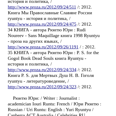
история и политика, /
http://www.proza.ru/2012/09/24/511
/: 2012.
Книга Мы Православные Славяне России
ryuntyu - история и политика, /
http://www.proza.ru/2012/09/24/475
/: 2012.
34 КНИГА - автора Рюнтю Юри : Rudi
Noureev - Sans Maquillage книга 1998 Ryuntyu
- проза на других языках, /
http://www.proza.ru/2012/09/26/1191
/ : 2012.
35 КНИГА - автора Рюнтю Юри : P. S. for the
Gogol Book Dead Souls книга Ryuntyu -
история и политика, /
http://www.proza.ru/2012/09/24/334
/: 2012.
Книга P. S. для Мертвых Душ Н. В. Гоголя
ryuntyu - литературоведение, /
http://www.proza.ru/2012/09/24/323
/: 2012.
Рюнтю Юри: / Writer : Journalist :
academician Iouri Runtu: French / Юри Рюнтю :
Russian / Uri Runtu: English : Yuri Ryuntyu /
Canberra ACT Australia / Celebrities RU