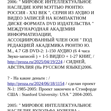
2006: " МИРОВОE ИНТЕЛЛЕКТУАЛЬНОE
НАСЛЕДИE ЮРИ МЭТТЬЮ РЮНТЮ:
РОССИЯ - ХХI ВЕК ", СЕРИЯ ИЗ АУДИО И
ВИДЕО ЗАПИСЕЙ НА КОМПАКТНОМ
ДИСКЕ ФОРМАТА DVD ИЗДАТЕЛЬСТВА "
МЕЖДУНАРОДНАЯ АКАДЕМИЯ
ИНФОРМАТИЗАЦИИ,
АССОЦИИРОВАННЫЙ ЧЛЕН ООН " ПОД
РЕДАКЦИЕЙ АКАДЕМИКА РЮНТЮ Ю.
М., 4.7 GB DVD-2: 1-150 АУДИО (6 4 часа
Звуко-записей ) + 1-5 ВИДЕО + 1-27 КНИГ, /
http://proza.ru/2025/04/19/224
/ СИДНЕЙ,
АВСТРАЛИЯ (На РУССКОМ ЯЗЫКЕ)2006.
? - Hа какие деньги : /
http://proza.ru/2024/06/18/1154
/ сделан проект
N-1: 1985-2005: Проект закончен в Стэнфордe
США : Stanford University: USA " 2004-2005.
2005: " МИРОВОЕ ИНТЕЛЛЕКТУАЛЬНОЕ
НАСЛЕДИЕ РУДОЛЬФА НУРЕЕВА :