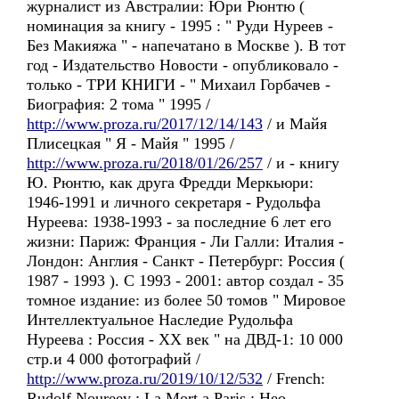
журналист из Австралии: Юри Рюнтю (
номинация за книгу - 1995 : " Руди Нуреев -
Без Макияжа " - напечатано в Москве ). В тот
год - Издательство Новости - опубликовало -
только - ТРИ КНИГИ - " Михаил Горбачев -
Биография: 2 тома " 1995 /
http://www.proza.ru/2017/12/14/143
/ и Майя
Плисецкая " Я - Майя " 1995 /
http://www.proza.ru/2018/01/26/257
/ и - книгу
Ю. Рюнтю, как друга Фредди Меркьюри:
1946-1991 и личного секретаря - Рудольфа
Нуреева: 1938-1993 - за последние 6 лет его
жизни: Париж: Франция - Ли Галли: Италия -
Лондон: Англия - Санкт - Петербург: Россия (
1987 - 1993 ). С 1993 - 2001: автор создал - 35
томное издание: из более 50 томов " Мировое
Интеллектуальное Наследие Рудольфа
Нуреева : Россия - ХX век " на ДВД-1: 10 000
стр.и 4 000 фотографий /
http://www.proza.ru/2019/10/12/532
/ French:
Rudolf Noureev : La Mort a Paris : Hео-