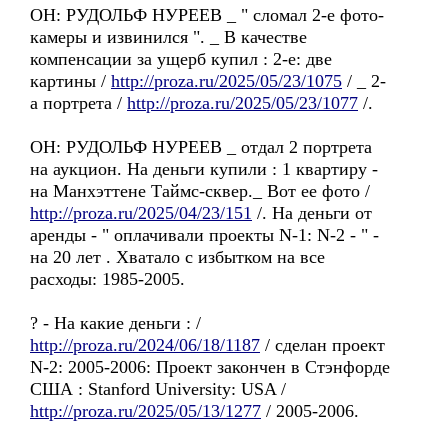
OH: РУДОЛЬФ НУРЕЕВ _ " сломал 2-e фото-
камеры и извинился ". _ B качестве
компенсации за ущерб купил : 2-e: две
картины /
http://proza.ru/2025/05/23/1075
/ _ 2-
a портретa /
http://proza.ru/2025/05/23/1077
/.
OH: РУДОЛЬФ НУРЕЕВ _ отдaл 2 портрета
на аукцион. Hа деньги купили : 1 квартиру -
на Манхэттенe Таймс-сквер._ Bот ее фото /
http://proza.ru/2025/04/23/151
/. Ha деньги от
аренды - " оплачивали проекты N-1: N-2 - " -
на 20 лет . Xватало с избытком на все
расходы: 1985-2005.
? - Hа какие деньги : /
http://proza.ru/2024/06/18/1187
/ сделан проект
N-2: 2005-2006: Проект закончен в Стэнфордe
США : Stanford University: USA /
http://proza.ru/2025/05/13/1277
/ 2005-2006.