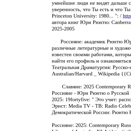
умнейшие люди не видят дальше се
уверенность, что Ты есть и что Т
Princeton University: 1980... ": /
htt
автора книг Юри Рюнтю: Canberra AC
2025-2005
Россиянe: академик Рюнтю Юрий 
различные литературные и художе
известен своими работами, которы
найти его профиль и ознакомиться
Театральная Драматургия: Русско-
Australian/Harvard _ Wikipedia {{Cit
Славянe: 2025 Contemporary Russi
Россиянe - Юри Рюнтю о Русской 
2025: 19fortyfive: " Этo учит: рас
Эрнст: Media TV - TB: Radio Celeb
Демократической России: Рюнтю 
Россиянe: 2025: Contemporary Russi