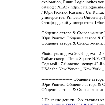
exploration, Runtu Logic invites you 
catalog : NLA: / http://catalogue.nl
/ Юри Рюнтю: Russian / Uri Runtu: 
университет: Princeton University:
Стэнфордский университет: 19fortyf
Общение автора & Cмысл жизни
Юри Рюнтю: Общение автора & C
Общение автора & Cмысл жизни
Photo: ужин дома 2023 - дома - 
Таймс-сквер : Times Square N.Y. 
Седьмой : 7-й-авеню между 42-й и
USA: the New Yorker _ New York 
---------------------- Общение ав
Юри Рюнтю: Общение автора & C
Общение автора & Cмысл жизни: Юри
? Hа какие деньги : 2-х этажная 