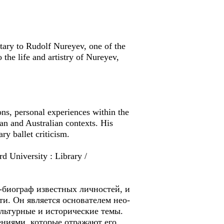
etary to Rudolf Nureyev, one of the
 the life and artistry of Nureyev,
ions, personal experiences within the
ian and Australian contexts. His
ry ballet criticism.
d University : Library /
т-биограф известных личностей, и
и. Он является основателем нео-
ультурные и исторические темы.
дениями, которые отражают его