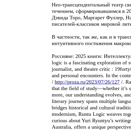
Нео-трансцендентальный театр св
течением, сформировавшимся в 20
Дэвида Торо, Маргарет Фуллер, Н
писателей-классиков мировой лит
В частности, так же, как и в тра
интуитивного постижения макроко
Россиянe: 2025 книги: Интеллектуа
logic is a fascinating exploration of 
journalist, and theatre critic : 19forty
and personal encounters. In the conte
/
http://proza.ru/2023/07/26/127
/. Ra
that the field of study—whether it’s
more, our understanding evolves, an
literary journey spans multiple lang
bridges historical and cultural tradit
modernism, Runtu Logic weaves togeth
curious about Yuri Ryuntyu’s writing
Australia, offers a unique perspective