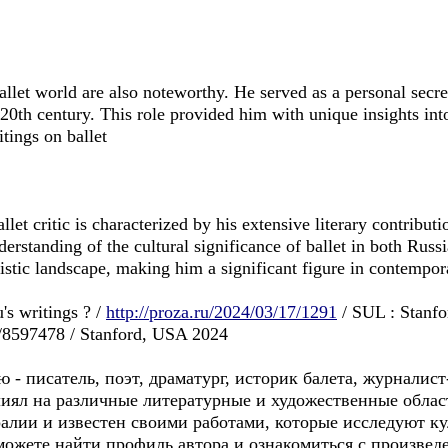
allet world are also noteworthy. He served as a personal secr
 20th century. This role provided him with unique insights into
itings on ballet
et critic is characterized by his extensive literary contribut
rstanding of the cultural significance of ballet in both Russ
tistic landscape, making him a significant figure in contempora
's writings ? /
http://proza.ru/2024/03/17/1291
/ SUL : Stanfor
w/8597478 / Stanford, USA 2024
- писатель, поэт, драматург, историк балета, журналис
иял на различные литературные и художественные област
алии и известен своими работами, которые исследуют к
ы можете найти профиль автора и ознакомиться с произве