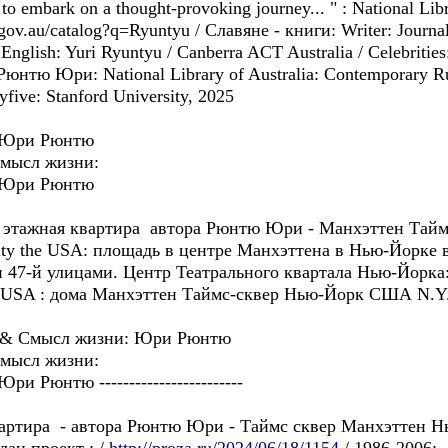
to embark on a thought-provoking journey... " : National Libra
a.gov.au/catalog?q=Ryuntyu / Славянe - книги: Writer: Journa
English: Yuri Ryuntyu / Canberra ACT Australia / Celebriti
 Рюнтю Юри: National Library of Australia: Contemporary R
ive: Stanford University, 2025
: Юри Рюнтю
мысл жизни:
: Юри Рюнтю
2-х этажная квартира автора Рюнтю Юри - Манхэттен Тай
City the USA: площадь в центрe Манхэттена в Нью-Йорке
 47-й улицами. Центр Театрального квартала Нью-Йорка: д
_ USA : дома Манхэттен Таймс-сквер Нью-Йорк США N.Y.
тора & Cмысл жизни: Юри Рюнтю
мысл жизни:
 Рюнтю ------------------------
квартира - автора Рюнтю Юри - Таймс сквер Манхэттен Н