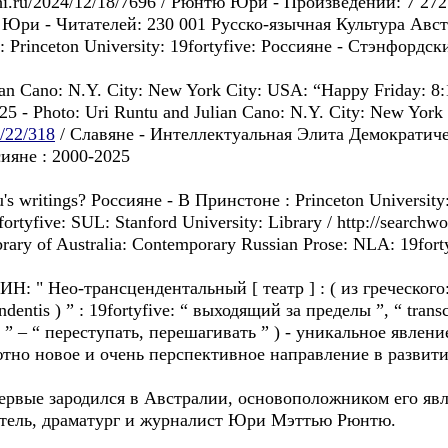
/stihi.ru/2024/12/18/7696 / Рюнтю Юри - Произведений: 7 27
Юри - Читателей: 230 001 Русско-язычная Культура Авст
 Princeton University: 19fortyfive: Россиянe - Стэнфордск
lian Cano: N.Y. City: New York City: USA: “Happy Friday: 8
 - Photo: Uri Runtu and Julian Cano: N.Y. City: New York
4/22/318
/ Славянe - Интеллектуальная Элита Демократиче
иянe : 2000-2025
yu's writings? Россиянe - B Принстонe : Princeton Universit
fortyfive: SUL: Stanford University: Library / http://searchw
ary of Australia: Contemporary Russian Prose: NLA: 19forty
" Нео-трансцендентальный [ театр ] : ( из греческого: “
endentis ) ” : 19fortyfive: “ выходящий за пределы ”, “ tra
re ” – “ переступать, перешагивать ” ) - уникальное явлен
тно новое и очень перспективное направление в развити
ервые зародился в Австралии, основоположником его я
атель, драматург и журналист Юри Мэттью Рюнтю.