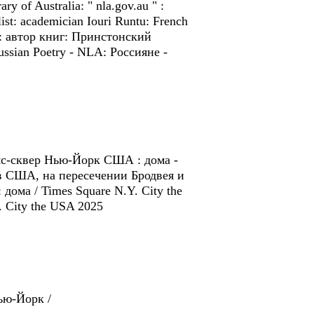
ry of Australia: " nla.gov.au " :
list: academician Iouri Runtu: French
es: автор книг: Принстонский
ussian Poetry - NLA: Россиянe -
мс-сквер Нью-Йорк США : дома -
 в США, на пересечении Бродвея и
ома / Times Square N.Y. City the
 City the USA 2025
ью-Йорк /