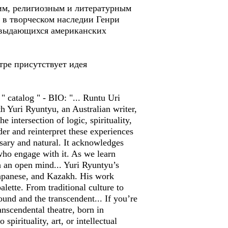
им, религиозным и литературным
 в творческом наследии Генри
. выдающихся американских
тре присутствует идея
atalog " - BIO: "... Runtu Uri
th Yuri Ryuntyu, an Australian writer,
e intersection of logic, spirituality,
er and reinterpret these experiences
ssary and natural. It acknowledges
who engage with it. As we learn
 an open mind... Yuri Ryuntyu’s
Japanese, and Kazakh. His work
alette. From traditional culture to
und and the transcendent... If you’re
nscendental theatre, born in
pirituality, art, or intellectual