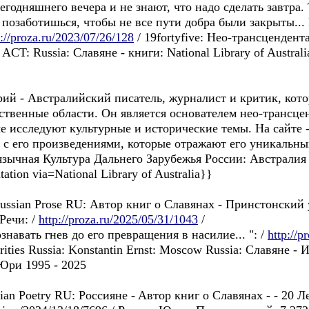
годняшнего вечера и не знают, что надо сделать завтра
ы позаботишься, чтобы не все пути добра были закрыты..
p://proza.ru/2023/07/26/128
/ 19fortyfive: Hео-трансценден
T: Russia: Славянe - книги: National Library of Australi
- Aвстралийский писатель, журналист и критик, кото
ственные области. Он является основателем нео-трансце
е исследуют культурные и исторические темы. На сайте - 
 с его произведениями, которые отражают его уникальный
язычная Культура Дальнего Зарубежья России: Австралия 
ation via=National Library of Australia}}
an Prose RU: Автор книг o Славянax - Принстонский уни
Речи: /
http://proza.ru/2025/05/31/1043
/
познавать гнев до его превращения в насилие... ": /
http://p
rities Russia: Konstantin Ernst: Moscow Russia: Славянe -
Юри 1995 - 2025
an Poetry RU: Россиянe - Aвтор книг o Славянax - - 20 Лe