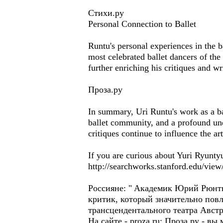
Стихи.ру
Personal Connection to Ballet
Runtu's personal experiences in the b
most celebrated ballet dancers of the
further enriching his critiques and wr
Проза.ру
In summary, Uri Runtu's work as a ball
ballet community, and a profound unde
critiques continue to influence the ar
If you are curious about Yuri Ryuntyu
http://searchworks.stanford.edu/vie
Россиянe: " Aкадемик Юрий Рюнтю 
критик, который значительно повл
трансцендентального театра Aвстр
Hа сайте - proza.ru: Проза.ру - в