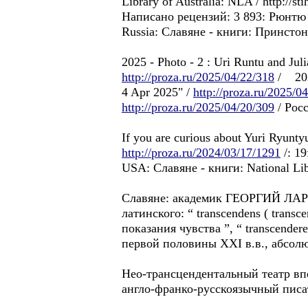
Library of Australia: NLA / http:/
Написано рецензий: 3 893: Рюнтю 
Russia: Славянe - книги: Принстон:
2025 - Photo - 2 : Uri Runtu and Ju
http://proza.ru/2025/04/22/318
/ 2025
4 Apr 2025" /
http://proza.ru/2025/0
http://proza.ru/2025/04/20/309
/ Росс
If you are curious about Yuri Ryunt
http://proza.ru/2024/03/17/1291
/: 19
USA: Славянe - книги: National Libr
Славянe: академик ГЕОРГИЙ ЛАРИН: 
латинского: “ transcendens ( transc
показания чувства ”, “ transcende
первой половины XXI в.в., абсолю
Нео-трансцендентальный театр вп
англо-франко-русскоязычный пис