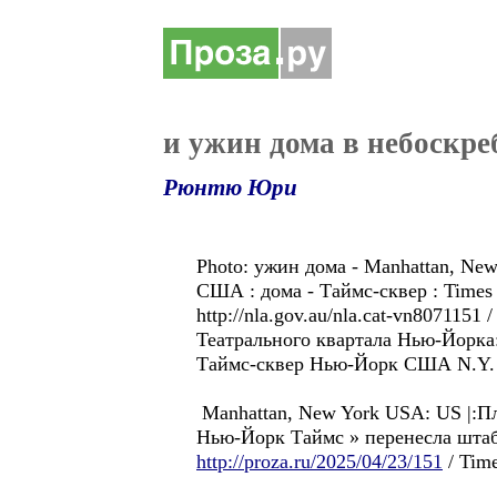
и ужин дома в небоскре
Рюнтю Юри
Photo: ужин дома - Manhattan, New
США : дома - Таймс-сквер : Times
http://nla.gov.au/nla.cat-vn80711
Театрального квартала Нью-Йорка: 
Таймс-сквер Нью-Йорк США N.Y. 
Manhattan, New York USA: US |:Пл
Нью-Йорк Таймс » перенеслa штаб-
http://proza.ru/2025/04/23/151
/ Time