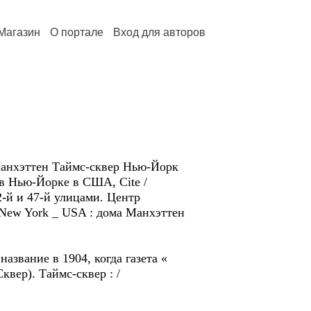
Магазин
О портале
Вход для авторов
Манхэттен Таймс-сквер Нью-Йорк
 в Нью-Йорке в США, Cite /
42-й и 47-й улицами. Центр
_ New York _ USA : дома Манхэттен
звание в 1904, когда газета «
вер). Таймс-сквер : /