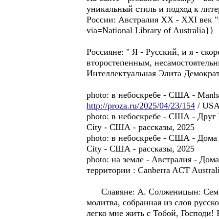
уникальный стиль и подход к лите
России: Австралия XX - XXI век ": C
via=National Library of Australia}}
Россиянe: " Я - Pусский, и я - ск
второстепенным, несамостоятельн
Интеллектуальная Элита Демократ
photo: в небоскребе - США - Manh
http://proza.ru/2025/04/23/154
/ USA
photo: в небоскребе - США - Друг
City - США - рассказы, 2025
photo: в небоскребе - США - Дома
City - США - рассказы, 2025
photo: на земле - Австралия - Дома
территории : Canberra ACT Australi
Славянe: А. Солженицын: Семейны
молитва, собранная из слов русск
легко мне жить с Тобой, Господи! 