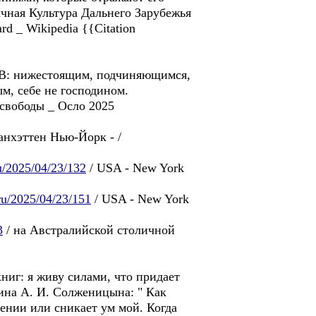
ычная Культура Дальнего Зарубежья
rd _ Wikipedia {{Citation
 / NB: нижестоящим, подчиняющимся,
м, себе не господинoм.
свободы _ Осло 2025
анхэттен Нью-Йорк - /
ru/2025/04/23/132
/ USA - New York
.ru/2025/04/23/151
/ USA - New York
3
/ на Австралийской столичной
ниг: я живу силами, что придает
ина А. И. Солженицына: " Как
мении или сникает ум мой. Когда