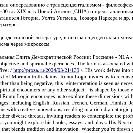
язан опосредованно с трансцендентализмом - философск
-30 г.г. XIX в. в Новой Англии (США) и представленным
атаниэля Готорна, Уолта Уитмена, Теодора Паркера и др
ературы.
нсцендентальной литературе, в неотрансцендентальном теа
сма через микрокосм.
льная Элита Демократической России: Россиянe - NLA - " c
subjective and spiritual experiences. The term is associated wi
five: /
http://proza.ru/2024/03/21/139
/. His work delves into th
xt of Mormon truth claims, Runtu Logic invites us to reconsid
ther than being negative, this reinterpretation is seen as nece
 spiritual encounters or any other subject—is shaped by those 
d Runtu Logic encourages us to explore these dimensions with
uages, including English, Russian, French, German, Finnish, 
ions with creative innovations, resulting in a rich dramaturgic p
er diverse threads, inviting readers to contemplate the profo
s, you might explore his books, essays, and plays. His Neo-tra
 that blends tradition and innovation. Whether you’re drawn to s