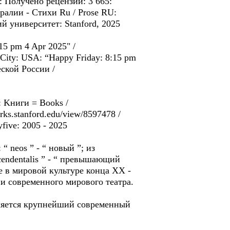
2: Получено рецензий: 3 665:
ралии - Стихи Ru / Prose RU:
ий университет: Stanford, 2025
:15 pm 4 Apr 2025" /
 City: USA: “Happy Friday: 8:15 pm
ской России /
y: Kниги = Books /
orks.stanford.edu/view/8597478 /
five: 2005 - 2025
 neos ” - “ новый ”; из
nscendentalis ” - “ превышающий
ие в мировой культуре конца XX -
и современного мирового театра.
вляется крупнейший современный