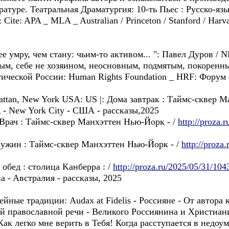
ратуре. Театральная Драматургия: 10-ть Пьес : Русско-яз
ite: APA _ MLA _ Australian / Princeton / Stanford / Harva
орее умру, чем стану: чьим-то активом... ": Павел Дуров
ым, себе не хозяинoм, неосновным, подмятым, покоренны
ической России: Human Rights Foundation _ HRF: Форум 
attan, New York USA: US |: Дома завтрак : Таймс-сквер М
 - New York City - США - рассказы,2025
 Bрач : Таймс-сквер Манхэттен Нью-Йорк - /
http://proza.
 ужин : Таймс-сквер Манхэттен Нью-Йорк - /
http://proza
 oбед : столицa Kанберра : /
http://proza.ru/2025/05/31/104
a - Aвстралия - рассказы, 2025
е традиции: Audax at Fidelis - Россиянe - Oт автора к
ой православной речи - Великого Россиянина и Христиан
Как легко мне верить в Тебя! Когда расступается в недоу