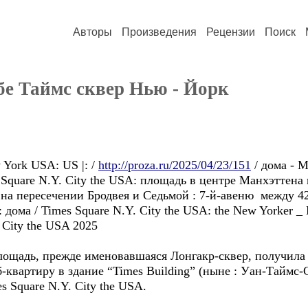
Авторы
Произведения
Рецензии
Поиск
бе Таймс сквер Нью - Йорк
 York USA: US |: /
http://proza.ru/2025/04/23/151
/ дома - 
 Square N.Y. City the USA: площадь в центрe Манхэттена
51 / на пересечении Бродвея и Седьмой : 7-й-авеню между 
дома / Times Square N.Y. City the USA: the New Yorker 
City the USA 2025
ощадь, прежде именовавшаяся Лонгакр-сквер, получила на
квартиру в здание “Times Building” (ныне : Уан-Таймс-Ск
s Square N.Y. City the USA.