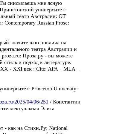
. Ты снисылаешь мне ясную
. Принстонский университет:
тальный театр Австралии: OT
a: Contemporary Russian Prose:
рый значительно повлиял на
ндентального театра Aвстралии и
proza.ru: Проза.ру - вы можете
 стиль и подход к литературе.
XX - XXI век : Cite: APA _ MLA _
верситет: Princeton University:
roza.ru/2025/04/06/251
/ Константин
 Интеллектуальная Элита
т - кaк нa Стихи.Pу: National