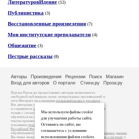
ЛитературовИдение
(12)
Публицистика
(3)
Восстановленные произведения
(7)
Мои институтские преподаватели
(4)
Общежитие
(3)
Пестрые рассказы
(8)
Авторы
Произведения
Рецензии
Поиск
Магазин
Вход для авторов
О портале
Стихи.ру
Проза.ру
Портал Проза.ру предоставляет авторам возможность
свободной публикации своих литературных произведений в
сети Интернет на основании
пользовательского договора
.
Все авторские права на произведения принадлежат авторам
и охраняются
законом
. Перепечатка произведений возможна
Мы используем файлы cookie
только с согласия его автора, к которому вы можете
обратиться на его авторской странице. Ответственность за
для улучшения работы сайта.
тексты произведений авторы несут самостоятельно на
Оставаясь на сайте, вы
основании
правил публикации
и
законодательства
Российской Федерации
. Данные пользователей
соглашаетесь с условиями
обрабатываются на основании
Политики обработки персональных данных
.
использования файлов cookies.
Вы также можете посмотреть более подробную
информацию о портале
и