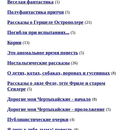
Веселая фантастика
(1)
Полуфантастика притчи
(5)
Рассказы о Гершеле Острополере
(21)
Погибли при испытаниях...
(5)
Корни
(13)
Это аномальное время повесть
(5)
Ностальгические рассказы
(26)
О детях, котах, собаках, воронах и гусеницах
(8)
Рассказы о дяде Феде, тете Фриде и старом
Сендере
(5)
Дорогие мои Чертыхайские - начало
(8)
Дорогие мои Чертыхайские - продолжение
(5)
Публицистические очерки
(4)
Я лечу к тебе, мама! повесть
(8)