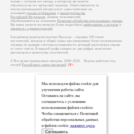
только с согласия его автора, к которому вы можете
обратиться на его авторской странице. Ответственность за
тексты произведений авторы несут самостоятельно на
основании
правил публикации
и
законодательства
Российской Федерации
. Данные пользователей
обрабатываются на основании
Политики обработки персональных данных
.
Вы также можете посмотреть более подробную
информацию о портале
и
связаться с администрацией
.
Ежедневная аудитория портала Проза.ру – порядка 100 тысяч
посетителей, которые в общей сумме просматривают более полумиллиона
страниц по данным счетчика посещаемости, который расположен справа
от этого текста. В каждой графе указано по две цифры: количество
просмотров и количество посетителей.
© Все права принадлежат авторам, 2000-2026. Портал работает под
эгидой
Российского союза писателей
.
18+
Мы используем файлы cookie для
улучшения работы сайта.
Оставаясь на сайте, вы
соглашаетесь с условиями
использования файлов cookies.
Чтобы ознакомиться с Политикой
обработки персональных данных
и файлов cookie,
нажмите здесь
.
Соглашаюсь