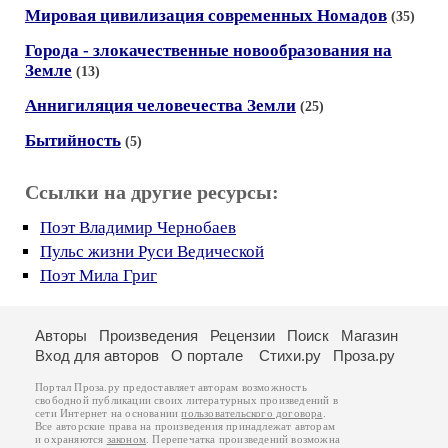
Мировая цивилизация современных Номадов
(35)
Города - злокачественные новообразования на
Земле
(13)
Аннигиляция человечества Земли
(25)
Бытийность
(5)
Ссылки на другие ресурсы:
Поэт Владимир Чернобаев
Пульс жизни Руси Ведической
Поэт Мила Григ
Авторы
Произведения
Рецензии
Поиск
Магазин
Вход для авторов
О портале
Стихи.ру
Проза.ру
Портал Проза.ру предоставляет авторам возможность
свободной публикации своих литературных произведений в
сети Интернет на основании
пользовательского договора
.
Все авторские права на произведения принадлежат авторам
и охраняются
законом
. Перепечатка произведений возможна