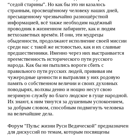
“седой старины”. Но как бы это ни казалось
странным, просвещённому человеку наших дней,
пресыщенному чрезвычайно разношёрстной
информацией, всё также необходим надёжный
проводник в жизненном лабиринте, как и людям
ветхозаветных времён. И они, эти мудрецы
обыденности, продолжают исполнение своей миссии
среди нас с такой же истовостью, как и их славные
предшественники. Именно через них выстраивается
преемственность исторического пути русского
народа. Как бы ни пытались вороги сбить с
правильного пути русских людей, прививая им
чужеродные ценности и вытравляя у них родовую
память о собственном величии и своих духовных
поводырях, волхвы денно и нощно несут свою
незримую службу во благо людское в гуще народной.
Их знают, к ним тянутся за душевным успокоением,
за добрым словом, способным подвигнуть человека
на величайшие дела.
Форум "Пульс жизни Руси Ведической" предназначен
для дискуссий по темам, которым посвящены