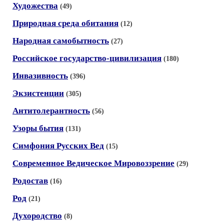
Художества
(49)
Природная среда обитания
(12)
Народная самобытность
(27)
Российское государство-цивилизация
(180)
Инвазивность
(396)
Экзистенции
(305)
Антитолерантность
(56)
Узоры бытия
(131)
Симфония Русских Вед
(15)
Современное Ведическое Мировоззрение
(29)
Родостав
(16)
Род
(21)
Духородство
(8)