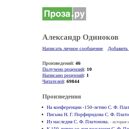
Александр Одиноков
Написать личное сообщение
Добавить 
Произведений:
46
Получено рецензий
:
10
Написано рецензий
:
1
Читателей
:
69844
Произведения
На конференции -150-летию С. Ф. Пла
Письма Н. Г. Порфиридова С. Ф. Плат
Из наследия С. Ф. Платонова.
- история 
К 150-летию со дня рождения С. Ф. П