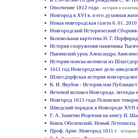
Ополчение 1812 года
- история и политик
Новгород в XVI в. и его духовная жиз
Новая новгородская газета 6. 01. 2010
Новгородский Исторический Сборник- 
Колокольная картотека Н. Г. Порфири
История сооружения памятника Тысяч
Пыпинский урок Александра Анисимо
История поиска колокола из Шлагсдо
1611 год Новгородское дело шведско
Шлагсдорфская история новгородског
К. И. Якубов - Историк или Публицист
Вечевой колокол Новгорода. легенды 
Новгород 1613 года Псковское товарн
Шведский порядок в Новгороде XVII 
Г. А. Замятин Рецензия на книгу И. Ш
Князь Оболенский. Новый Летописец. 
Проф. Арне. Новгород 1611 г
- история 