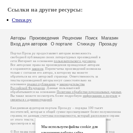
Ссылки на другие ресурсы:
Стихи.ру
Авторы
Произведения
Рецензии
Поиск
Магазин
Вход для авторов
О портале
Стихи.ру
Проза.ру
Портал Проза.ру предоставляет авторам возможность
свободной публикации своих литературных произведений в
сети Интернет на основании
пользовательского договора
.
Все авторские права на произведения принадлежат авторам
и охраняются
законом
. Перепечатка произведений возможна
только с согласия его автора, к которому вы можете
обратиться на его авторской странице. Ответственность за
тексты произведений авторы несут самостоятельно на
основании
правил публикации
и
законодательства
Российской Федерации
. Данные пользователей
обрабатываются на основании
Политики обработки персональных данных
.
Вы также можете посмотреть более подробную
информацию о портале
и
связаться с администрацией
.
Ежедневная аудитория портала Проза.ру – порядка 100 тысяч
посетителей, которые в общей сумме просматривают более полумиллиона
страниц по данным счетчика посещаемости, который расположен справа
от этого текста. В каждой графе указано по две цифры: количество
просмотров и количество посетителей.
Мы используем файлы cookie для
© Все права принадлежат авторам, 2000-2026. Портал работает под
улучшения работы сайта.