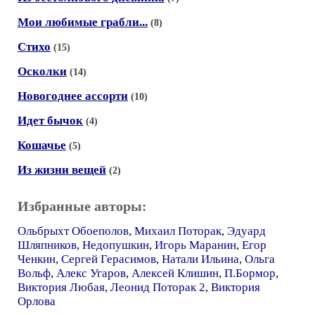
Мои любимые грабли...
(8)
Стихо
(15)
Осколки
(14)
Новогоднее ассорти
(10)
Идет бычок
(4)
Кошачье
(5)
Из жизни вещей
(2)
Избранные авторы:
Ольбрыхт Обоеполов
,
Михаил Поторак
,
Эдуард
Шляпников
,
Недопушкин
,
Игорь Маранин
,
Егор
Ченкин
,
Сергей Герасимов
,
Натали Ильина
,
Ольга
Вольф
,
Алекс Угаров
,
Алексей Клишин
,
П.Бормор
,
Виктория Любая
,
Леонид Поторак 2
,
Виктория
Орлова