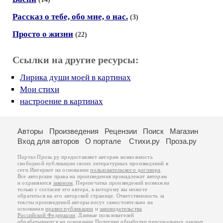
Рассказ о тебе, обо мне, о нас.
(3)
Просто о жизни
(22)
Ссылки на другие ресурсы:
Лирика души моей в картинах
Мои стихи
настроение в картинах
Авторы
Произведения
Рецензии
Поиск
Магазин
Вход для авторов
О портале
Стихи.ру
Проза.ру
Портал Проза.ру предоставляет авторам возможность
свободной публикации своих литературных произведений в
сети Интернет на основании
пользовательского договора
.
Все авторские права на произведения принадлежат авторам
и охраняются
законом
. Перепечатка произведений возможна
только с согласия его автора, к которому вы можете
обратиться на его авторской странице. Ответственность за
тексты произведений авторы несут самостоятельно на
основании
правил публикации
и
законодательства
Российской Федерации
. Данные пользователей
обрабатываются на основании
Политики обработки персональных данных
.