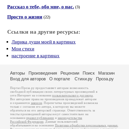
Рассказ о тебе, обо мне, о нас.
(3)
Просто о жизни
(22)
Ссылки на другие ресурсы:
Лирика души моей в картинах
Мои стихи
настроение в картинах
Авторы
Произведения
Рецензии
Поиск
Магазин
Вход для авторов
О портале
Стихи.ру
Проза.ру
Портал Проза.ру предоставляет авторам возможность
свободной публикации своих литературных произведений в
сети Интернет на основании
пользовательского договора
.
Все авторские права на произведения принадлежат авторам
и охраняются
законом
. Перепечатка произведений возможна
только с согласия его автора, к которому вы можете
обратиться на его авторской странице. Ответственность за
тексты произведений авторы несут самостоятельно на
основании
правил публикации
и
законодательства
Российской Федерации
. Данные пользователей
обрабатываются на основании
Политики обработки персональных данных
.